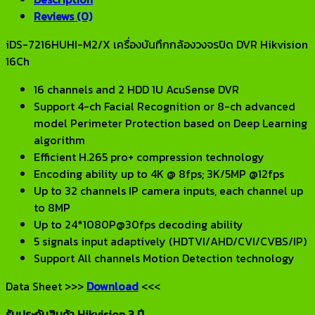
Reviews (0)
iDS-7216HUHI-M2/X เครื่องบันทึกกล้องวงจรปิด DVR Hikvision
16Ch
16 channels and 2 HDD 1U AcuSense DVR
Support 4-ch Facial Recognition or 8-ch advanced
model Perimeter Protection based on Deep Learning
algorithm
Efficient H.265 pro+ compression technology
Encoding ability up to 4K @ 8fps; 3K/5MP @12fps
Up to 32 channels IP camera inputs, each channel up
to 8MP
Up to 24*1080P@30fps decoding ability
5 signals input adaptively (HDTVI/AHD/CVI/CVBS/IP)
Support All channels Motion Detection technology
Data Sheet >>>
Download
<<<
รับประกันสินค้า Hikvision 3 ปี