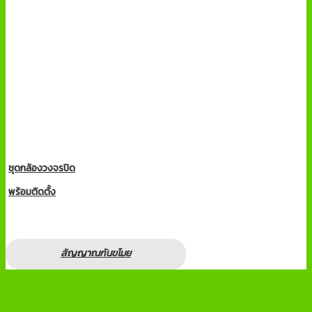
ชุดกล้องวงจรปิด
พร้อมติดตั้ง
สัญญาณกันขโมย