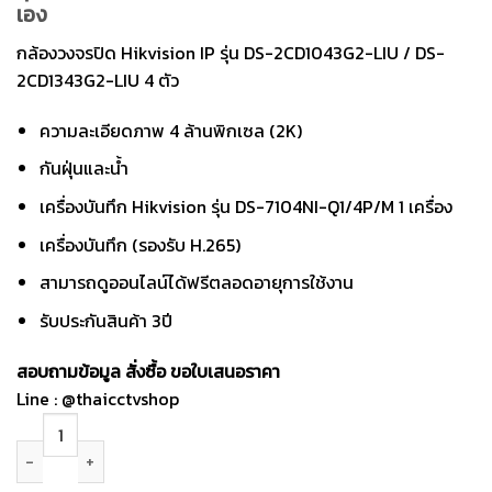
was:
is:
เอง
ราคา
ราคา
9,900.
8,500.
กล้องวงจรปิด Hikvision IP รุ่น
DS-2CD1043G2-LIU / DS-
2CD1343G2-LIU
4 ตัว
ความละเอียดภาพ 4 ล้านพิกเซล (2K)
กันฝุ่นและน้ำ
เครื่องบันทึก Hikvision รุ่น DS-7104NI-Q1/4P/M 1 เครื่อง
เครื่องบันทึก (รองรับ H.265)
สามารถดูออนไลน์ได้ฟรีตลอดอายุการใช้งาน
รับประกันสินค้า 3ปี
สอบถามข้อมูล สั่งซื้อ ขอใบเสนอราคา
Line : @thaicctvshop
ชุดกล้องวงจรปิด Hikvison IP 4mp 4 ตัว สำหรับติดตั้งเอง quantity