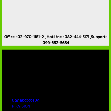
Office : 02-970-1181-2 , Hot Line : 082-444-5171 ,Support :
099-392-5654
เกี่ยวกับเรา
บริษัท เอเอ็นเอ ซิสเต็ม จำกัด (ThaiCCTVShop ) จำหน่าย กล้อง
วงจรปิด ราคาถูก เครื่องบันทึกภาพ DVR IP CAMERA Hikvision
AVTECH กล้องวงจรปิดคุณภาพสูง รับประกันคุณภาพดีที่สุด โดย
ทีมงานมืออาชีพที่มีประสบการณ์มากกว่า 10 ปี
หมวดหมู่ยอดนิยม
ชุดกล้องวงจรปิด
HIKVISION