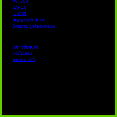
AVTECH
DAHUA
INNEKT
สัญญาณกันขโมย
โปรแกรมดูกล้องวงจรปิด
บริการลูกค้า
วิธีการซื้อสินค้า
แจ้งโอนเงิน
การรับประกัน
ติดต่อเรา
บริษัท เอเอ็นเอ ซิสเต็ม จำกัด
79/54 ถ.แจ้งวัฒนะ แขวงอนุสาวรีย์ เขตบางเขน กทม 10220
โทรศัพท์ : 02-970-1181-2
แฟกซ์ : 02-970-1180
E-Mail : info@thaicctvshop.com
HOTLINE : 082-444-5171, 099-392-5654