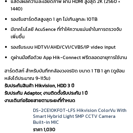
แสดงผลความละเอียดภาพ ผ่าน HDMI สูงสุด 2K (2560 ×
1440)
รองรับฮาร์ดดิสสูงสุด 1 ลูก ไม่เกินลูกละ 10TB
มีเทคโนโลยี AcuSence ที่ทำให้ความแม่นยำในการตรวจจับ
เพิ่มขึ้น
รองรับระบบ HDTVI/AHD/CVI/CVBS/IP video input
ดูผ่านมือถือด้วย App Hik-Connect ฟรีตลอดอายุการใช้งาน
ฮาร์ดดิสก์ สำหรับบันทึกกล้องวงจรปิด ขนาด 1 TB 1 ลูก (ดูย้อน
หลังได้ประมาณ 9-11วัน)
รับประกันสินค้า Hikvision, HDD 3 ปี
รับประกัน Adaptor, งานติดตั้งรับประกัน 1 ปี
งานเดินท่อร้อยสายตามระยะที่กำหนด
DS-2CE10KF0T-LFS Hikvision ColorVu With
Smart Hybrid Light 5MP CCTV Camera
Built-in MIC
ราคา
1,030