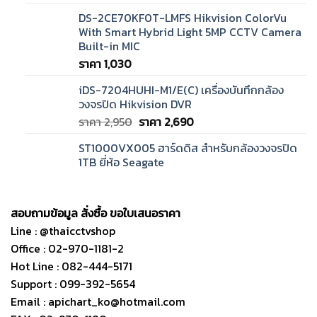
DS-2CE70KF0T-LMFS Hikvision ColorVu
With Smart Hybrid Light 5MP CCTV Camera
Built-in MIC
ราคา
1,030
iDS-7204HUHI-M1/E(C) เครื่องบันทึกกล้อง
วงจรปิด Hikvision DVR
Original
Current
ราคา
2,950
ราคา
2,690
price
price
ST1000VX005 ฮาร์ดดิส สำหรับกล้องวงจรปิด
was:
is:
1TB ยี่ห้อ Seagate
ราคา
ราคา
2,950.
2,690.
สอบถามข้อมูล สั่งซื้อ ขอใบเสนอราคา
Line : @thaicctvshop
Office : 02-970-1181-2
Hot Line : 082-444-5171
Support : 099-392-5654
Email : apichart_ko@hotmail.com