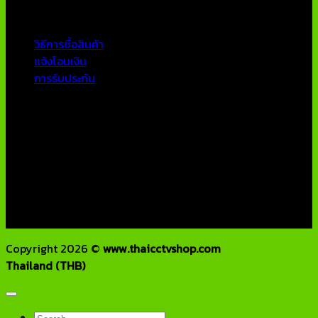
บริการลูกค้า
วิธีการซื้อสินค้า
แจ้งโอนเงิน
การรับประกัน
ติดต่อเรา
บริษัท เอเอ็นเอ ซิสเต็ม จำกัด
79/54 ถ.แจ้งวัฒนะ แขวงอนุสาวรีย์ เขตบางเขน กทม 10220
โทรศัพท์ : 02-970-1181-2
แฟกซ์ : 02-970-1180
E-Mail : info@thaicctvshop.com
HOTLINE : 082-444-5171, 099-392-5654
Copyright 2026 ©
www.thaicctvshop.com
Thailand (THB)
Search