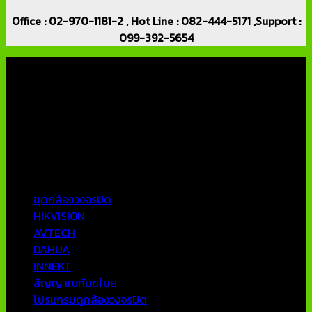
Office : 02-970-1181-2 , Hot Line : 082-444-5171 ,Support :
099-392-5654
เกี่ยวกับเรา
บริษัท เอเอ็นเอ ซิสเต็ม จำกัด (ThaiCCTVShop ) จำหน่าย กล้อง
วงจรปิด ราคาถูก เครื่องบันทึกภาพ DVR IP CAMERA Hikvision
AVTECH กล้องวงจรปิดคุณภาพสูง รับประกันคุณภาพดีที่สุด โดย
ทีมงานมืออาชีพที่มีประสบการณ์มากกว่า 10 ปี
หมวดหมู่ยอดนิยม
ชุดกล้องวงจรปิด
HIKVISION
AVTECH
DAHUA
INNEKT
สัญญาณกันขโมย
โปรแกรมดูกล้องวงจรปิด