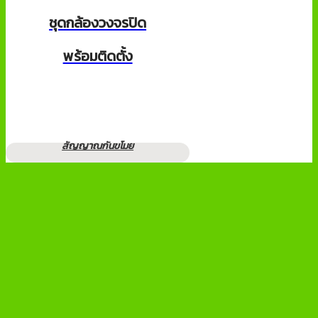
ชุดกล้องวงจรปิด
พร้อมติดตั้ง
สัญญาณกันขโมย