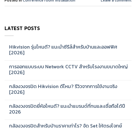
Posted in
Conference room installation
Leave a comment
LATEST POSTS
Hikvision รุ่นไหนดี? แนะนำซีรีส์สำหรับบ้านและออฟฟิศ
[2026]
No
Comments
การออกแบบระบบ Network CCTV สำหรับโรงงานขนาดใหญ่
on
Hikvision
[2026]
รุ่น
ไหน
No
ดี?
Comments
กล้องวงจรปิด Hikvision ดีไหม? รีวิวจากการใช้งานจริง
แนะนำ
on
ซี
การ
[2026]
รีส์
ออกแบบ
สำหรับ
ระบบ
No
บ้าน
Network
Comments
กล้องวงจรปิดยี่ห้อไหนดี? แนะนำแบรนด์ที่ทนและเชื่อถือได้ปี
และ
CCTV
on
ออฟฟิศ
สำหรับ
กล้อง
2026
[2026]
โรงงาน
วงจรปิด
ขนาด
Hikvision
No
ใหญ่
ดี
Comments
กล้องวงจรปิดสำหรับบ้านราคาเท่าไร? จัด Set ให้ตรงโจทย์
[2026]
ไหม?
on
รีวิว
กล้อง
No
จาก
วงจรปิด