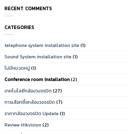
Comments
การ
ยี่ห้อ
on
ใช้
ไหน
RECENT COMMENTS
กล้อง
งาน
ดี?
วงจรปิด
จริง
แนะนำ
สำหรับ
[2026]
แบรนด์
บ้าน
ที่
ราคา
ทน
CATEGORIES
เท่าไร?
และ
จัด
เชื่อ
Set
ถือ
ให้
ได้
ตรง
telephone system installation site
(1)
ปี
โจทย์
2026
Sound System installation site
(1)
ไม่มีหมวดหมู่
(1)
Conference room installation
(2)
เทคโนโลยีกล้องวงจรปิด
(27)
การเลือกซื้อกล้องวงจรปิด
(7)
ราคากล้องวงจรปิด Update
(1)
Review Hikvision
(2)