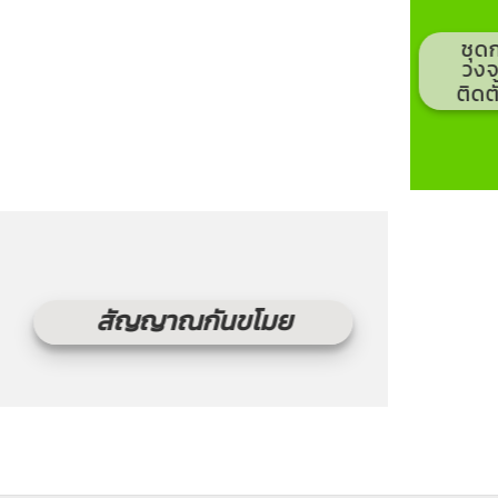
ชุด
วงจ
ติดต
สัญญาณกันขโมย