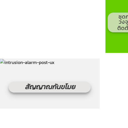
ชุด
วงจ
ติดต
สัญญาณกันขโมย