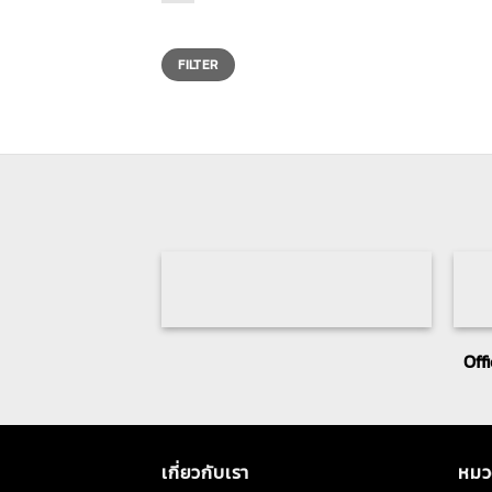
Min
Max
price
price
FILTER
Off
เกี่ยวกับเรา
หมว