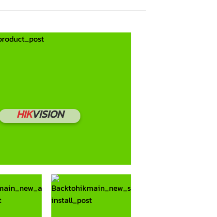
HIK
VISION