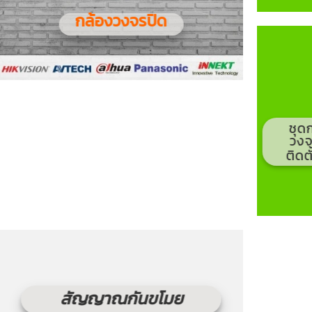
กล้องวงจรปิด
ชุด
วงจ
ติดต
สัญญาณกันขโมย