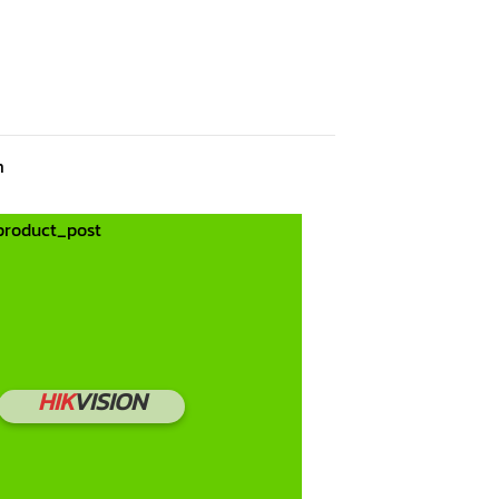
m
HIK
VISION