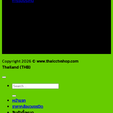
การรับประกัน
ติดต่อเรา
บริษัท เอเอ็นเอ ซิสเต็ม จำกัด
79/54 ถ.แจ้งวัฒนะ แขวงอนุสาวรีย์ เขตบางเขน กทม 10220
โทรศัพท์ : 02-970-1181-2
แฟกซ์ : 02-970-1180
E-Mail : info@thaicctvshop.com
HOTLINE : 082-444-5171, 099-392-5654
Copyright 2026 ©
www.thaicctvshop.com
Thailand (THB)
Search
for:
หน้าแรก
ราคากล้องวงจรปิด
สินค้าทั้งหมด