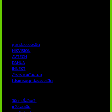
บริษัท เอเอ็นเอ ซิสเต็ม จำกัด (ThaiCCTVShop ) จำหน่าย กล้อง
วงจรปิด ราคาถูก เครื่องบันทึกภาพ DVR IP CAMERA Hikvision
AVTECH กล้องวงจรปิดคุณภาพสูง รับประกันคุณภาพดีที่สุด โดย
ทีมงานมืออาชีพที่มีประสบการณ์มากกว่า 10 ปี
หมวดหมู่ยอดนิยม
ชุดกล้องวงจรปิด
HIKVISION
AVTECH
DAHUA
INNEKT
สัญญาณกันขโมย
โปรแกรมดูกล้องวงจรปิด
บริการลูกค้า
วิธีการซื้อสินค้า
แจ้งโอนเงิน