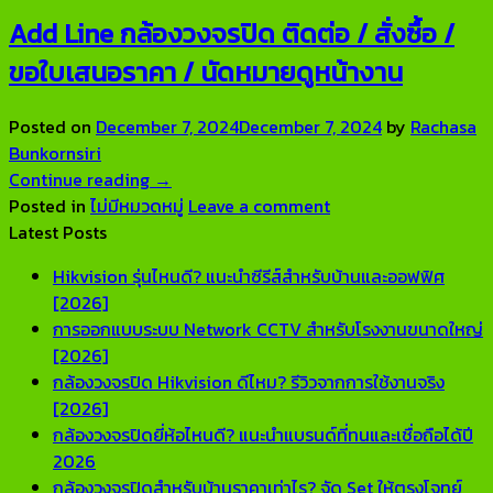
Add Line กล้องวงจรปิด ติดต่อ / สั่งซื้อ /
ขอใบเสนอราคา / นัดหมายดูหน้างาน
Posted on
December 7, 2024
December 7, 2024
by
Rachasa
Bunkornsiri
Continue reading
→
Posted in
ไม่มีหมวดหมู่
Leave a comment
Latest Posts
Hikvision รุ่นไหนดี? แนะนำซีรีส์สำหรับบ้านและออฟฟิศ
No
[2026]
Comments
การออกแบบระบบ Network CCTV สำหรับโรงงานขนาดใหญ่
on
No
[2026]
Hikvision
Comments
กล้องวงจรปิด Hikvision ดีไหม? รีวิวจากการใช้งานจริง
รุ่น
on
No
[2026]
ไหน
การ
Comments
กล้องวงจรปิดยี่ห้อไหนดี? แนะนำแบรนด์ที่ทนและเชื่อถือได้ปี
ดี?
ออกแบบ
on
No
2026
แนะนำ
ระบบ
กล้อง
Comments
No
กล้องวงจรปิดสำหรับบ้านราคาเท่าไร? จัด Set ให้ตรงโจทย์