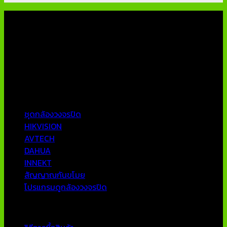
เกี่ยวกับเรา
บริษัท เอเอ็นเอ ซิสเต็ม จำกัด (ThaiCCTVShop ) จำหน่าย กล้อง
วงจรปิด ราคาถูก เครื่องบันทึกภาพ DVR IP CAMERA Hikvision
AVTECH กล้องวงจรปิดคุณภาพสูง รับประกันคุณภาพดีที่สุด โดย
ทีมงานมืออาชีพที่มีประสบการณ์มากกว่า 10 ปี
หมวดหมู่ยอดนิยม
ชุดกล้องวงจรปิด
HIKVISION
AVTECH
DAHUA
INNEKT
สัญญาณกันขโมย
โปรแกรมดูกล้องวงจรปิด
บริการลูกค้า