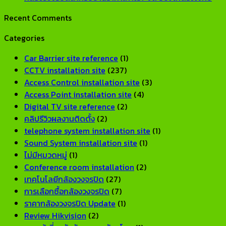
on
ซี
Network
วงจรปิด
Co
Recent Comments
กล้อง
รีส์
CCTV
Hikvision
on
วงจรปิด
สำหรับ
สำหรับ
ดี
กล้อ
Categories
ยี่ห้อ
บ้าน
โรงงาน
ไหม?
วงจ
ไหน
และ
ขนาด
รีวิว
สำหร
Car Barrier site reference
(1)
ดี?
ออฟฟิศ
ใหญ่
จาก
บ้าน
CCTV installation site
(237)
แนะนำ
[2026]
[2026]
การ
ราค
Access Control installation site
(3)
แบรนด์
ใช้
เท่า
Access Point installation site
(4)
ที่
งาน
จัด
Digital TV site reference
(2)
ทน
จริง
Set
คลิปรีวิวผลงานติดตั้ง
(2)
และ
[2026]
ให้
telephone system installation site
(1)
เชื่อ
ตรง
Sound System installation site
(1)
ถือ
โจทย
ไม่มีหมวดหมู่
(1)
ได้
Conference room installation
(2)
ปี
เทคโนโลยีกล้องวงจรปิด
(27)
2026
การเลือกซื้อกล้องวงจรปิด
(7)
ราคากล้องวงจรปิด Update
(1)
Review Hikvision
(2)