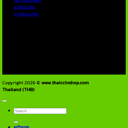
วิธีการซื้อสินค้า
แจ้งโอนเงิน
การรับประกัน
ติดต่อเรา
บริษัท เอเอ็นเอ ซิสเต็ม จำกัด
79/54 ถ.แจ้งวัฒนะ แขวงอนุสาวรีย์ เขตบางเขน กทม 10220
โทรศัพท์ : 02-970-1181-2
แฟกซ์ : 02-970-1180
E-Mail : info@thaicctvshop.com
HOTLINE : 082-444-5171, 099-392-5654
Copyright 2026 ©
www.thaicctvshop.com
Thailand (THB)
Search
for:
หน้าแรก