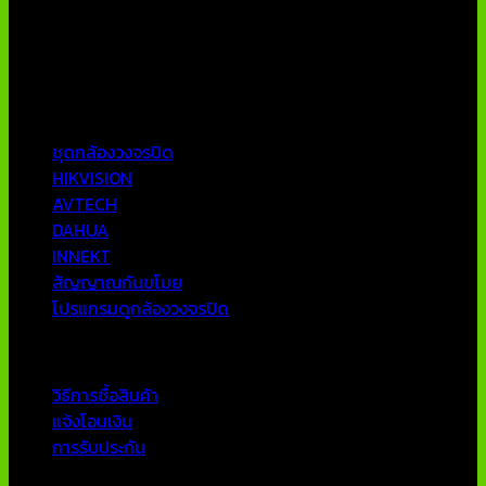
วงจรปิด ราคาถูก เครื่องบันทึกภาพ DVR IP CAMERA Hikvision
AVTECH กล้องวงจรปิดคุณภาพสูง รับประกันคุณภาพดีที่สุด โดย
ทีมงานมืออาชีพที่มีประสบการณ์มากกว่า 10 ปี
หมวดหมู่ยอดนิยม
ชุดกล้องวงจรปิด
HIKVISION
AVTECH
DAHUA
INNEKT
สัญญาณกันขโมย
โปรแกรมดูกล้องวงจรปิด
บริการลูกค้า
วิธีการซื้อสินค้า
แจ้งโอนเงิน
การรับประกัน