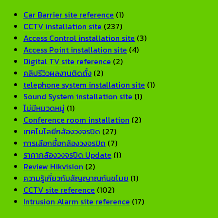
ยี่ห้อ
บ้าน
โรงงาน
ไหม?
วงจ
ไหน
และ
ขนาด
รีวิว
สำหร
Car Barrier site reference
(1)
ดี?
ออฟฟิศ
ใหญ่
จาก
บ้าน
CCTV installation site
(237)
แนะนำ
[2026]
[2026]
การ
ราค
Access Control installation site
(3)
แบรนด์
ใช้
เท่า
Access Point installation site
(4)
ที่
งาน
จัด
Digital TV site reference
(2)
ทน
จริง
Set
คลิปรีวิวผลงานติดตั้ง
(2)
และ
[2026]
ให้
telephone system installation site
(1)
เชื่อ
ตรง
Sound System installation site
(1)
ถือ
โจทย
ไม่มีหมวดหมู่
(1)
ได้
Conference room installation
(2)
ปี
เทคโนโลยีกล้องวงจรปิด
(27)
2026
การเลือกซื้อกล้องวงจรปิด
(7)
ราคากล้องวงจรปิด Update
(1)
Review Hikvision
(2)
ความรู้เกี่ยวกับสัญญาณกันขโมย
(1)
CCTV site reference
(102)
Intrusion Alarm site reference
(17)