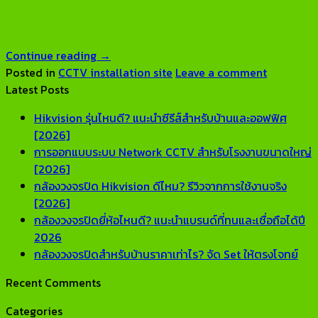
Continue reading
→
Posted in
CCTV installation site
Leave a comment
Latest Posts
Hikvision รุ่นไหนดี? แนะนำซีรีส์สำหรับบ้านและออฟฟิศ
No
[2026]
Comments
การออกแบบระบบ Network CCTV สำหรับโรงงานขนาดใหญ่
on
No
[2026]
Hikvision
Comments
กล้องวงจรปิด Hikvision ดีไหม? รีวิวจากการใช้งานจริง
รุ่น
on
No
[2026]
ไหน
การ
Comments
กล้องวงจรปิดยี่ห้อไหนดี? แนะนำแบรนด์ที่ทนและเชื่อถือได้ปี
ดี?
ออกแบบ
on
No
2026
แนะนำ
ระบบ
กล้อง
Comments
No
กล้องวงจรปิดสำหรับบ้านราคาเท่าไร? จัด Set ให้ตรงโจทย์
on
ซี
Network
วงจรปิด
Co
Recent Comments
กล้อง
รีส์
CCTV
Hikvision
on
วงจรปิด
สำหรับ
สำหรับ
ดี
กล้อ
Categories