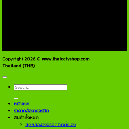
ติดต่อเรา
บริษัท เอเอ็นเอ ซิสเต็ม จำกัด
79/54 ถ.แจ้งวัฒนะ แขวงอนุสาวรีย์ เขตบางเขน กทม 10220
โทรศัพท์ : 02-970-1181-2
แฟกซ์ : 02-970-1180
E-Mail : info@thaicctvshop.com
HOTLINE : 082-444-5171, 099-392-5654
Copyright 2026 ©
www.thaicctvshop.com
Thailand (THB)
Search
for:
หน้าแรก
ราคากล้องวงจรปิด
สินค้าทั้งหมด
ชุดกล้องวงจรปิดติดตั้งเอง