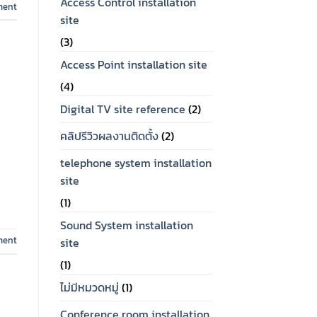
Access Control installation
ment
site
(3)
Access Point installation site
(4)
Digital TV site reference
(2)
คลิปรีวิวผลงานติดตั้ง
(2)
telephone system installation
site
(1)
Sound System installation
ment
site
(1)
ไม่มีหมวดหมู่
(1)
Conference room installation