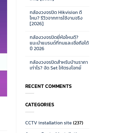
ดี?
No
แนะนำ
Comments
ซี
กล้องวงจรปิด Hikvision ดี
on
รีส์
การ
ไหม? รีวิวจากการใช้งานจริง
สำหรับ
ออกแบบ
บ้าน
[2026]
ระบบ
และ
Network
ออฟฟิศ
No
CCTV
[2026]
Comments
สำหรับ
กล้องวงจรปิดยี่ห้อไหนดี?
on
โรงงาน
กล้อง
แนะนำแบรนด์ที่ทนและเชื่อถือได้
ขนาด
วงจรปิด
ใหญ่
ปี 2026
Hikvision
[2026]
ดี
No
ไหม?
Comments
รีวิว
กล้องวงจรปิดสำหรับบ้านราคา
on
จาก
กล้อง
เท่าไร? จัด Set ให้ตรงโจทย์
การ
วงจรปิด
ใช้
ยี่ห้อ
No
งาน
ไหน
Comments
จริง
ดี?
on
[2026]
RECENT COMMENTS
แนะนำ
กล้อง
แบรนด์
วงจรปิด
ที่
สำหรับ
ทน
บ้าน
และ
ราคา
CATEGORIES
เชื่อ
เท่าไร?
ถือ
จัด
ได้
Set
ปี
ให้
2026
ตรง
CCTV installation site
(237)
โจทย์