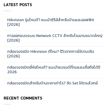
LATEST POSTS
Hikvision รุ่นไหนดี? แนะนำซีรีส์สำหรับบ้านและออฟฟิศ
[2026]
No
Comments
การออกแบบระบบ Network CCTV สำหรับโรงงานขนาดใหญ่
on
Hikvision
[2026]
รุ่น
ไหน
No
ดี?
Comments
กล้องวงจรปิด Hikvision ดีไหม? รีวิวจากการใช้งานจริง
แนะนำ
on
ซี
การ
[2026]
รีส์
ออกแบบ
สำหรับ
ระบบ
No
บ้าน
Network
Comments
กล้องวงจรปิดยี่ห้อไหนดี? แนะนำแบรนด์ที่ทนและเชื่อถือได้ปี
และ
CCTV
on
ออฟฟิศ
สำหรับ
กล้อง
2026
[2026]
โรงงาน
วงจรปิด
ขนาด
Hikvision
No
ใหญ่
ดี
Comments
กล้องวงจรปิดสำหรับบ้านราคาเท่าไร? จัด Set ให้ตรงโจทย์
[2026]
ไหม?
on
รีวิว
กล้อง
No
จาก
วงจรปิด
Comments
การ
ยี่ห้อ
on
ใช้
ไหน
RECENT COMMENTS
กล้อง
งาน
ดี?
วงจรปิด
จริง
แนะนำ
สำหรับ
[2026]
แบรนด์
บ้าน
ที่