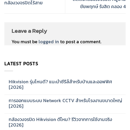
กล้องวงจรปิดไร้สาย
ชัยพฤกษ์ รังสิต คลอง 4
Leave a Reply
You must be
logged in
to post a comment.
LATEST POSTS
Hikvision รุ่นไหนดี? แนะนำซีรีส์สำหรับบ้านและออฟฟิศ
[2026]
No
Comments
การออกแบบระบบ Network CCTV สำหรับโรงงานขนาดใหญ่
on
Hikvision
[2026]
รุ่น
ไหน
No
ดี?
Comments
กล้องวงจรปิด Hikvision ดีไหม? รีวิวจากการใช้งานจริง
แนะนำ
on
ซี
การ
[2026]
รีส์
ออกแบบ