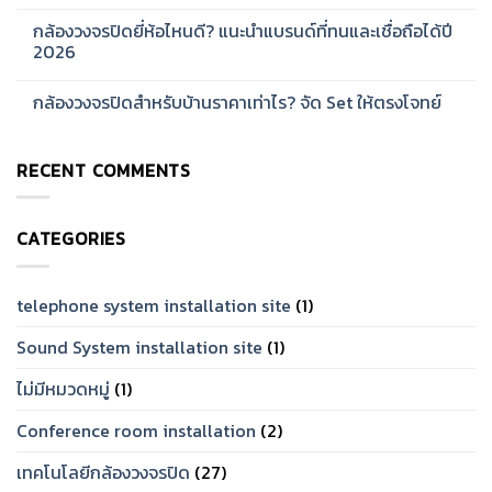
สำหรับ
ระบบ
No
บ้าน
Network
Comments
กล้องวงจรปิดยี่ห้อไหนดี? แนะนำแบรนด์ที่ทนและเชื่อถือได้ปี
และ
CCTV
on
ออฟฟิศ
สำหรับ
กล้อง
2026
[2026]
โรงงาน
วงจรปิด
ขนาด
Hikvision
No
ใหญ่
ดี
Comments
กล้องวงจรปิดสำหรับบ้านราคาเท่าไร? จัด Set ให้ตรงโจทย์
[2026]
ไหม?
on
รีวิว
กล้อง
No
จาก
วงจรปิด
Comments
การ
ยี่ห้อ
on
ใช้
ไหน
RECENT COMMENTS
กล้อง
งาน
ดี?
วงจรปิด
จริง
แนะนำ
สำหรับ
[2026]
แบรนด์
บ้าน
ที่
ราคา
ทน
CATEGORIES
เท่าไร?
และ
จัด
เชื่อ
Set
ถือ
ให้
ได้
ตรง
telephone system installation site
(1)
ปี
โจทย์
2026
Sound System installation site
(1)
ไม่มีหมวดหมู่
(1)
Conference room installation
(2)
เทคโนโลยีกล้องวงจรปิด
(27)