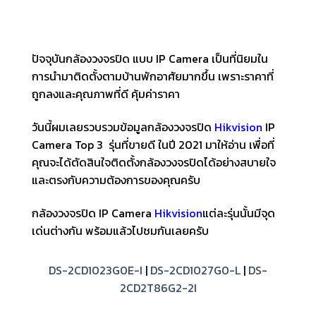
ปัจจุบันกล้องวงจรปิด แบบ IP Camera เป็นที่นิยมใน
การนำมาติดตั้งตามบ้านพักอาศัยมากขึ้น เพราะราคาที่
ถูกลงและคุณภาพที่ดี คุ้มค่าราคา
วันนี้ผมเลยร
วบรวมข้
อมูล
กล้องวงจรปิด
Hikvision
IP
Camera Top 3
รุ่นที่ขายดี
ในปี
2021
มาให้อ่าน เพื่อที่
คุณจะได้ตัดสินใจ
ติดตั้ง
กล้องวงจรปิด
ได้
อย่างสบายใจ
และตรงกับความต้องการของคุณครับ
กล้องวงจรปิด
IP Camera
Hikvision
แต่ละรุ่นนั้นมีจุด
เด่นต่างกัน พร้อมแล้วไปชมกันเลยครับ
DS-2CD1023G0E-I
|
DS-2CD1027G0-L
|
DS-
2CD2T86G2-2I