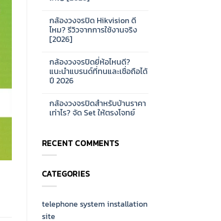
ดี?
No
แนะนำ
Comments
ซี
กล้องวงจรปิด Hikvision ดี
on
รีส์
การ
ไหม? รีวิวจากการใช้งานจริง
สำหรับ
ออกแบบ
บ้าน
[2026]
ระบบ
และ
Network
ออฟฟิศ
No
CCTV
[2026]
Comments
สำหรับ
กล้องวงจรปิดยี่ห้อไหนดี?
on
โรงงาน
กล้อง
แนะนำแบรนด์ที่ทนและเชื่อถือได้
ขนาด
วงจรปิด
ใหญ่
ปี 2026
Hikvision
[2026]
ดี
No
ไหม?
Comments
รีวิว
กล้องวงจรปิดสำหรับบ้านราคา
on
จาก
กล้อง
เท่าไร? จัด Set ให้ตรงโจทย์
การ
วงจรปิด
ใช้
ยี่ห้อ
No
งาน
ไหน
Comments
จริง
ดี?
on
[2026]
RECENT COMMENTS
แนะนำ
กล้อง
แบรนด์
วงจรปิด
ที่
สำหรับ
ทน
บ้าน
และ
ราคา
CATEGORIES
เชื่อ
เท่าไร?
ถือ
จัด
ได้
Set
ปี
ให้
2026
ตรง
telephone system installation
โจทย์
site