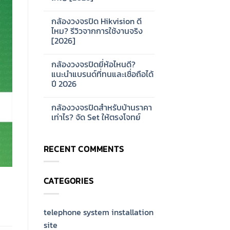
ดี?
No
แนะนำ
Comments
ซี
กล้องวงจรปิด Hikvision ดี
on
รีส์
การ
ไหม? รีวิวจากการใช้งานจริง
สำหรับ
ออกแบบ
บ้าน
[2026]
ระบบ
และ
Network
ออฟฟิศ
No
CCTV
[2026]
Comments
สำหรับ
กล้องวงจรปิดยี่ห้อไหนดี?
on
โรงงาน
กล้อง
แนะนำแบรนด์ที่ทนและเชื่อถือได้
ขนาด
วงจรปิด
ใหญ่
ปี 2026
Hikvision
[2026]
ดี
No
ไหม?
Comments
รีวิว
กล้องวงจรปิดสำหรับบ้านราคา
on
จาก
กล้อง
เท่าไร? จัด Set ให้ตรงโจทย์
การ
วงจรปิด
ใช้
ยี่ห้อ
No
งาน
ไหน
Comments
จริง
ดี?
on
[2026]
RECENT COMMENTS
แนะนำ
กล้อง
แบรนด์
วงจรปิด
ที่
สำหรับ
ทน
บ้าน
และ
ราคา
CATEGORIES
เชื่อ
เท่าไร?
ถือ
จัด
ได้
Set
ปี
ให้
2026
ตรง
telephone system installation
โจทย์
site