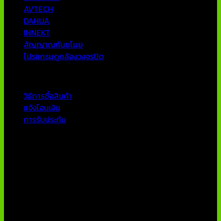
AVTECH
DAHUA
INNEKT
สัญญาณกันขโมย
โปรแกรมดูกล้องวงจรปิด
บริการลูกค้า
วิธีการซื้อสินค้า
แจ้งโอนเงิน
การรับประกัน
ติดต่อเรา
บริษัท เอเอ็นเอ ซิสเต็ม จำกัด
79/54 ถ.แจ้งวัฒนะ แขวงอนุสาวรีย์ เขตบางเขน กทม 10220
โทรศัพท์ : 02-970-1181-2
แฟกซ์ : 02-970-1180
E-Mail : info@thaicctvshop.com
HOTLINE : 082-444-5171, 099-392-5654