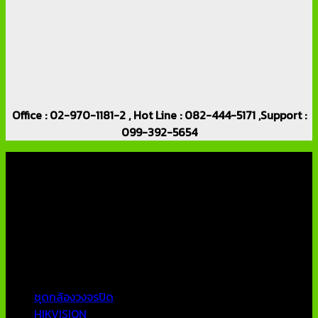
Office : 02-970-1181-2 , Hot Line : 082-444-5171 ,Support :
099-392-5654
เกี่ยวกับเรา
บริษัท เอเอ็นเอ ซิสเต็ม จำกัด (ThaiCCTVShop ) จำหน่าย กล้อง
วงจรปิด ราคาถูก เครื่องบันทึกภาพ DVR IP CAMERA Hikvision
AVTECH กล้องวงจรปิดคุณภาพสูง รับประกันคุณภาพดีที่สุด โดย
ทีมงานมืออาชีพที่มีประสบการณ์มากกว่า 10 ปี
หมวดหมู่ยอดนิยม
ชุดกล้องวงจรปิด
HIKVISION