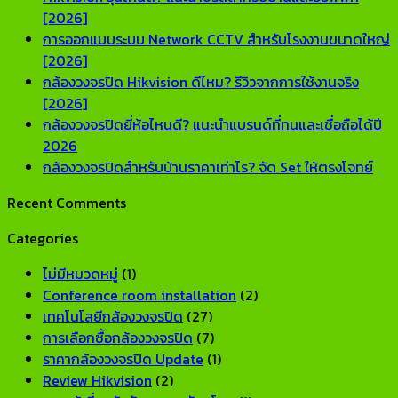
No
[2026]
Comments
การออกแบบระบบ Network CCTV สำหรับโรงงานขนาดใหญ่
on
No
[2026]
Hikvision
Comments
กล้องวงจรปิด Hikvision ดีไหม? รีวิวจากการใช้งานจริง
รุ่น
on
No
[2026]
ไหน
การ
Comments
กล้องวงจรปิดยี่ห้อไหนดี? แนะนำแบรนด์ที่ทนและเชื่อถือได้ปี
ดี?
ออกแบบ
on
No
2026
แนะนำ
ระบบ
กล้อง
Comments
No
กล้องวงจรปิดสำหรับบ้านราคาเท่าไร? จัด Set ให้ตรงโจทย์
on
ซี
Network
วงจรปิด
Co
Recent Comments
กล้อง
รีส์
CCTV
Hikvision
on
วงจรปิด
สำหรับ
สำหรับ
ดี
กล้อ
Categories
ยี่ห้อ
บ้าน
โรงงาน
ไหม?
วงจ
ไหน
และ
ขนาด
รีวิว
สำหร
ไม่มีหมวดหมู่
(1)
ดี?
ออฟฟิศ
ใหญ่
จาก
บ้าน
Conference room installation
(2)
แนะนำ
[2026]
[2026]
การ
ราค
เทคโนโลยีกล้องวงจรปิด
(27)
แบรนด์
ใช้
เท่า
การเลือกซื้อกล้องวงจรปิด
(7)
ที่
งาน
จัด
ราคากล้องวงจรปิด Update
(1)
ทน
จริง
Set
Review Hikvision
(2)