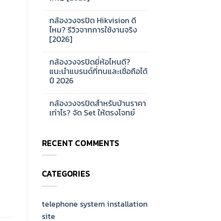
ดี?
No
แนะนำ
Comments
ซี
กล้องวงจรปิด Hikvision ดี
on
รีส์
การ
ไหม? รีวิวจากการใช้งานจริง
สำหรับ
ออกแบบ
บ้าน
[2026]
ระบบ
และ
Network
ออฟฟิศ
No
CCTV
[2026]
Comments
สำหรับ
กล้องวงจรปิดยี่ห้อไหนดี?
on
โรงงาน
กล้อง
แนะนำแบรนด์ที่ทนและเชื่อถือได้
ขนาด
วงจรปิด
ใหญ่
ปี 2026
Hikvision
[2026]
ดี
No
ไหม?
Comments
รีวิว
กล้องวงจรปิดสำหรับบ้านราคา
on
จาก
กล้อง
เท่าไร? จัด Set ให้ตรงโจทย์
การ
วงจรปิด
ใช้
ยี่ห้อ
No
งาน
ไหน
Comments
จริง
ดี?
on
[2026]
RECENT COMMENTS
แนะนำ
กล้อง
แบรนด์
วงจรปิด
ที่
สำหรับ
ทน
บ้าน
และ
ราคา
CATEGORIES
เชื่อ
เท่าไร?
ถือ
จัด
ได้
Set
ปี
ให้
2026
ตรง
telephone system installation
โจทย์
site