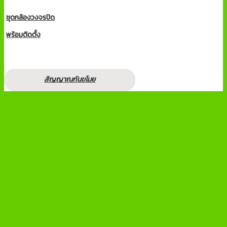
ชุดกล้องวงจรปิด
พร้อมติดตั้ง
สัญญาณกันขโมย