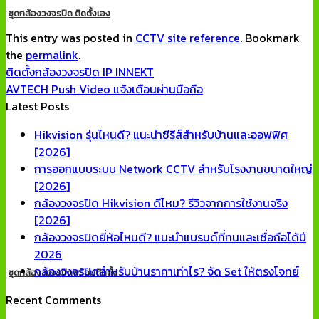
ชุดกล้องวงจรปิด ติดตั้งเอง
This entry was posted in
CCTV site reference
. Bookmark
the
permalink
.
ติดตั้งกล้องวงจรปิด IP INNEKT
AVTECH Push Video แจ้งเตือนผ่านมือถือ
Latest Posts
Hikvision รุ่นไหนดี? แนะนำซีรีส์สำหรับบ้านและออฟฟิศ
No
[2026]
Comments
การออกแบบระบบ Network CCTV สำหรับโรงงานขนาดใหญ่
on
No
[2026]
Hikvision
Comments
กล้องวงจรปิด Hikvision ดีไหม? รีวิวจากการใช้งานจริง
รุ่น
on
No
[2026]
ไหน
การ
Comments
กล้องวงจรปิดยี่ห้อไหนดี? แนะนำแบรนด์ที่ทนและเชื่อถือได้ปี
ดี?
ออกแบบ
on
No
2026
แนะนำ
ระบบ
กล้อง
Comments
No
กล้องวงจรปิดสำหรับบ้านราคาเท่าไร? จัด Set ให้ตรงโจทย์
ชุดกล้องวงจรปิดพร้อมติดตั้ง
on
ซี
Network
วงจรปิด
Co
Recent Comments
กล้อง
รีส์
CCTV
Hikvision
on