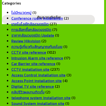
วงจรปิด
สำหรับ
สำหรับ
ดี
กล้อ
Categories
ยี่ห้อ
บ้าน
โรงงาน
ไหม?
วงจ
ไหน
และ
ขนาด
รีวิว
สำหร
ไม่มีหมวดหมู่
(1)
ดี?
ออฟฟิศ
ใหญ่
จาก
บ้าน
สัญญาณกันขโมย
Conference room installation
(2)
แนะนำ
[2026]
[2026]
การ
ราค
เทคโนโลยีกล้องวงจรปิด
(27)
แบรนด์
ใช้
เท่า
การเลือกซื้อกล้องวงจรปิด
(7)
ที่
งาน
จัด
ราคากล้องวงจรปิด Update
(1)
ทน
จริง
Set
Review Hikvision
(2)
และ
[2026]
ให้
ความรู้เกี่ยวกับสัญญาณกันขโมย
(1)
เชื่อ
ตรง
CCTV site reference
(102)
ถือ
โจทย
Intrusion Alarm site reference
(17)
ได้
Car Barrier site reference
(1)
ปี
CCTV installation site
(237)
2026
Access Control installation site
(3)
Access Point installation site
(4)
Digital TV site reference
(2)
คลิปรีวิวผลงานติดตั้ง
(2)
telephone system installation site
(1)
Sound System installation site
(1)