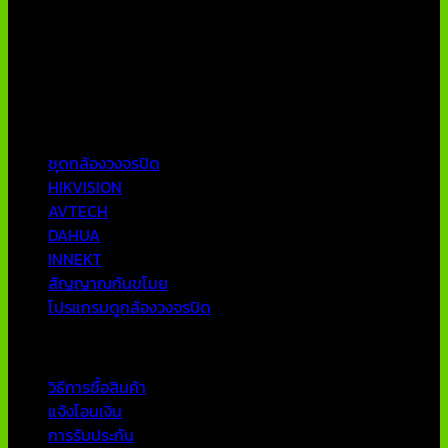
บริษัท เอเอ็นเอ ซิสเต็ม จำกัด (ThaiCCTVShop ) จำหน่าย กล้อง
วงจรปิด ราคาถูก เครื่องบันทึกภาพ DVR IP CAMERA Hikvision
AVTECH กล้องวงจรปิดคุณภาพสูง รับประกันคุณภาพดีที่สุด โดย
ทีมงานมืออาชีพที่มีประสบการณ์มากกว่า 10 ปี
หมวดหมู่ยอดนิยม
ชุดกล้องวงจรปิด
HIKVISION
AVTECH
DAHUA
INNEKT
สัญญาณกันขโมย
โปรแกรมดูกล้องวงจรปิด
บริการลูกค้า
วิธีการซื้อสินค้า
แจ้งโอนเงิน
การรับประกัน