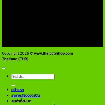
ติดต่อเรา
บริษัท เอเอ็นเอ ซิสเต็ม จำกัด
79/54 ถ.แจ้งวัฒนะ แขวงอนุสาวรีย์ เขตบางเขน กทม 10220
โทรศัพท์ : 02-970-1181-2
แฟกซ์ : 02-970-1180
E-Mail : info@thaicctvshop.com
HOTLINE : 082-444-5171, 099-392-5654
Copyright 2026 ©
www.thaicctvshop.com
Thailand (THB)
Search
for:
หน้าแรก
ราคากล้องวงจรปิด
สินค้าทั้งหมด