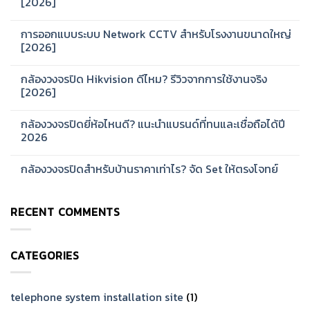
[2026]
No
Comments
การออกแบบระบบ Network CCTV สำหรับโรงงานขนาดใหญ่
on
Hikvision
[2026]
รุ่น
ไหน
No
ดี?
Comments
กล้องวงจรปิด Hikvision ดีไหม? รีวิวจากการใช้งานจริง
แนะนำ
on
ซี
การ
[2026]
รีส์
ออกแบบ
สำหรับ
ระบบ
No
บ้าน
Network
Comments
กล้องวงจรปิดยี่ห้อไหนดี? แนะนำแบรนด์ที่ทนและเชื่อถือได้ปี
และ
CCTV
on
ออฟฟิศ
สำหรับ
กล้อง
2026
[2026]
โรงงาน
วงจรปิด
ขนาด
Hikvision
No
ใหญ่
ดี
Comments
กล้องวงจรปิดสำหรับบ้านราคาเท่าไร? จัด Set ให้ตรงโจทย์
[2026]
ไหม?
on
รีวิว
กล้อง
No
จาก
วงจรปิด
Comments
การ
ยี่ห้อ
on
ใช้
ไหน
RECENT COMMENTS
กล้อง
งาน
ดี?
วงจรปิด
จริง
แนะนำ
สำหรับ
[2026]
แบรนด์
บ้าน
ที่
ราคา
ทน
CATEGORIES
เท่าไร?
และ
จัด
เชื่อ
Set
ถือ
ให้
ได้
ตรง
telephone system installation site
(1)
ปี
โจทย์
2026