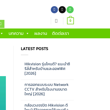
0
บทความ
ผลงาน
ติดต่อเรา
LATEST POSTS
Hikvision รุ่นไหนดี? แนะนำซี
รีส์สำหรับบ้านและออฟฟิศ
[2026]
No
Comments
การออกแบบระบบ Network
on
Hikvision
CCTV สำหรับโรงงานขนาด
รุ่น
ใหญ่ [2026]
ไหน
ดี?
No
แนะนำ
Comments
ซี
กล้องวงจรปิด Hikvision ดี
on
รีส์
การ
ไหม? รีวิวจากการใช้งานจริง
สำหรับ