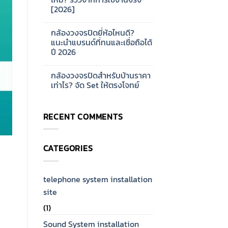
ออกแบบ
บ้าน
[2026]
ระบบ
และ
Network
ออฟฟิศ
No
CCTV
[2026]
Comments
สำหรับ
กล้องวงจรปิดยี่ห้อไหนดี?
on
โรงงาน
กล้อง
แนะนำแบรนด์ที่ทนและเชื่อถือได้
ขนาด
วงจรปิด
ใหญ่
ปี 2026
Hikvision
[2026]
ดี
No
ไหม?
Comments
รีวิว
กล้องวงจรปิดสำหรับบ้านราคา
on
จาก
กล้อง
เท่าไร? จัด Set ให้ตรงโจทย์
การ
วงจรปิด
ใช้
ยี่ห้อ
No
งาน
ไหน
Comments
จริง
ดี?
on
[2026]
RECENT COMMENTS
แนะนำ
กล้อง
แบรนด์
วงจรปิด
ที่
สำหรับ
ทน
บ้าน
และ
ราคา
CATEGORIES
เชื่อ
เท่าไร?
ถือ
จัด
ได้
Set
ปี
ให้
2026
ตรง
telephone system installation
โจทย์
site
(1)
Sound System installation