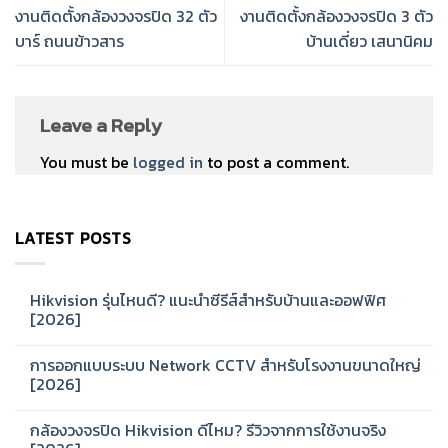
งานติดตั้งกล้องวงจรปิด 32 ตัว
งานติดตั้งกล้องวงจรปิด 3 ตัว
บาร์ ถนนข้าวสาร
บ้านเดี่ยว เสนานิคม
Leave a Reply
You must be
logged in
to post a comment.
LATEST POSTS
Hikvision รุ่นไหนดี? แนะนำซีรีส์สำหรับบ้านและออฟฟิศ
[2026]
No
Comments
การออกแบบระบบ Network CCTV สำหรับโรงงานขนาดใหญ่
on
Hikvision
[2026]
รุ่น
ไหน
No
ดี?
Comments
กล้องวงจรปิด Hikvision ดีไหม? รีวิวจากการใช้งานจริง
แนะนำ
on
ซี
การ