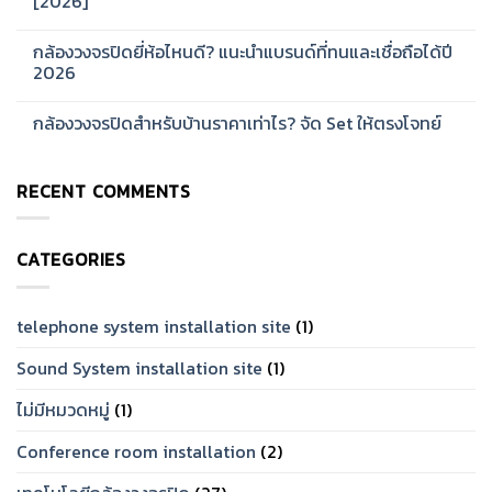
[2026]
รีส์
ออกแบบ
สำหรับ
ระบบ
No
บ้าน
Network
Comments
กล้องวงจรปิดยี่ห้อไหนดี? แนะนำแบรนด์ที่ทนและเชื่อถือได้ปี
และ
CCTV
on
ออฟฟิศ
สำหรับ
กล้อง
2026
[2026]
โรงงาน
วงจรปิด
ขนาด
Hikvision
No
ใหญ่
ดี
Comments
กล้องวงจรปิดสำหรับบ้านราคาเท่าไร? จัด Set ให้ตรงโจทย์
[2026]
ไหม?
on
รีวิว
กล้อง
No
จาก
วงจรปิด
Comments
การ
ยี่ห้อ
on
ใช้
ไหน
RECENT COMMENTS
กล้อง
งาน
ดี?
วงจรปิด
จริง
แนะนำ
สำหรับ
[2026]
แบรนด์
บ้าน
ที่
ราคา
ทน
CATEGORIES
เท่าไร?
และ
จัด
เชื่อ
Set
ถือ
ให้
ได้
ตรง
telephone system installation site
(1)
ปี
โจทย์
2026
Sound System installation site
(1)
ไม่มีหมวดหมู่
(1)
Conference room installation
(2)