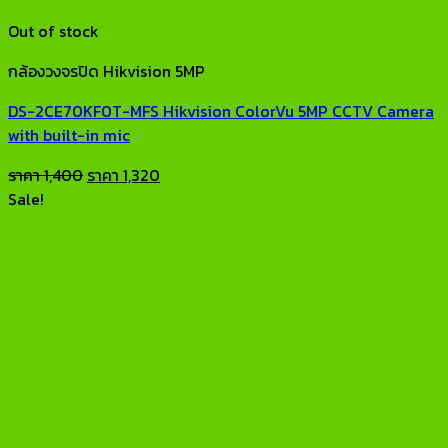
Out of stock
กล้องวงจรปิด Hikvision 5MP
DS-2CE70KF0T-MFS Hikvision ColorVu 5MP CCTV Camera
with built-in mic
Original
Current
ราคา
1,400
ราคา
1,320
price
price
Sale!
was:
is:
ราคา
ราคา
1,400.
1,320.