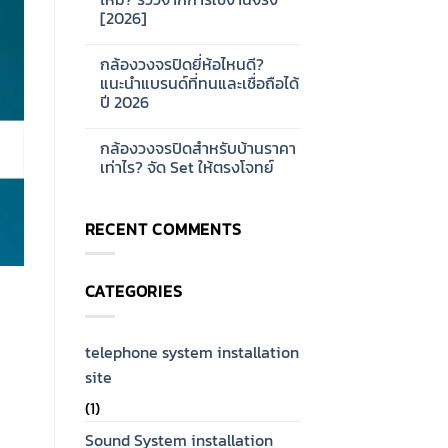
ออกแบบ
บ้าน
[2026]
ระบบ
และ
Network
ออฟฟิศ
No
CCTV
[2026]
Comments
สำหรับ
กล้องวงจรปิดยี่ห้อไหนดี?
on
โรงงาน
กล้อง
แนะนำแบรนด์ที่ทนและเชื่อถือได้
ขนาด
วงจรปิด
ใหญ่
ปี 2026
Hikvision
[2026]
ดี
No
ไหม?
Comments
รีวิว
กล้องวงจรปิดสำหรับบ้านราคา
on
จาก
กล้อง
เท่าไร? จัด Set ให้ตรงโจทย์
การ
วงจรปิด
ใช้
ยี่ห้อ
No
งาน
ไหน
Comments
จริง
ดี?
on
[2026]
RECENT COMMENTS
แนะนำ
กล้อง
แบรนด์
วงจรปิด
ที่
สำหรับ
ทน
บ้าน
และ
ราคา
CATEGORIES
เชื่อ
เท่าไร?
ถือ
จัด
ได้
Set
ปี
ให้
2026
ตรง
telephone system installation
โจทย์
site
(1)
Sound System installation