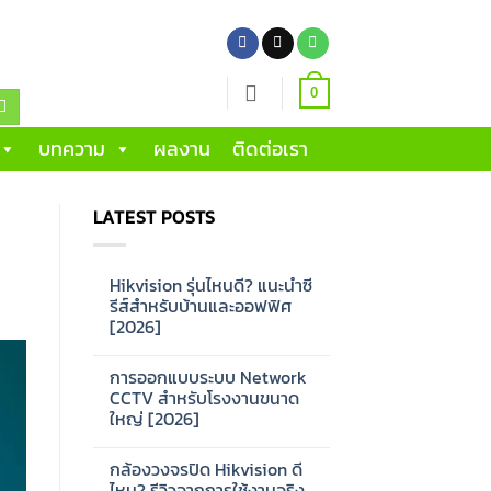
0
บทความ
ผลงาน
ติดต่อเรา
LATEST POSTS
Hikvision รุ่นไหนดี? แนะนำซี
รีส์สำหรับบ้านและออฟฟิศ
[2026]
No
Comments
การออกแบบระบบ Network
on
Hikvision
CCTV สำหรับโรงงานขนาด
รุ่น
ใหญ่ [2026]
ไหน
ดี?
No
แนะนำ
Comments
ซี
กล้องวงจรปิด Hikvision ดี
on
รีส์
การ
ไหม? รีวิวจากการใช้งานจริง
สำหรับ