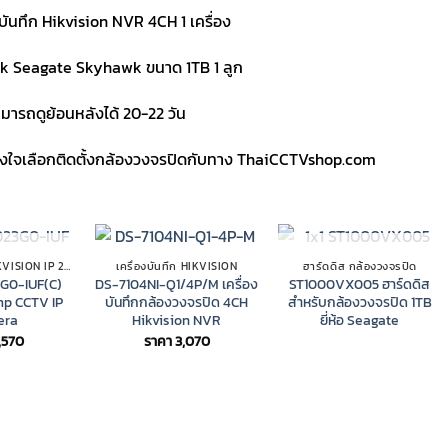
งบันทึก Hikvision NVR 4CH 1 เครื่อง
k Seagate Skyhawk ขนาด 1TB 1 ลูก
มารถดูย้อนหลังได้ 20-22 วัน
วางใจเลือกติดตั้งกล้องวงจรปิดกับทาง ThaiCCTVshop.com
 STOCK
OUT OF STOCK
กล้องวงจรปิด HIKVISION IP 2MP
เครื่องบันทึก HIKVISION
ฮาร์ดดิส กล้องวงจรปิด
G0-IUF(C)
DS-7104NI-Q1/4P/M เครื่อง
ST1000VX005 ฮาร์ดดิส
mp CCTV IP
บันทึกกล้องวงจรปิด 4CH
สำหรับกล้องวงจรปิด 1TB
era
Hikvision NVR
ยี่ห้อ Seagate
1,570
ราคา
3,070