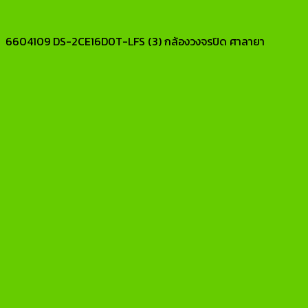
6604109 DS-2CE16D0T-LFS (3) กล้องวงจรปิด ศาลายา