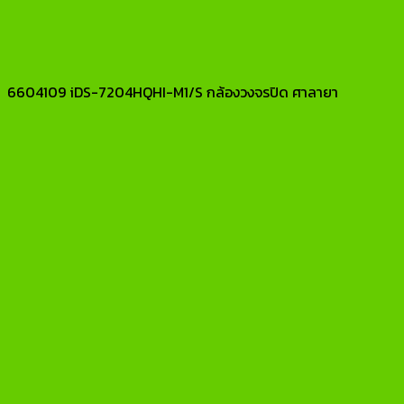
6604109 iDS-7204HQHI-M1/S กล้องวงจรปิด ศาลายา