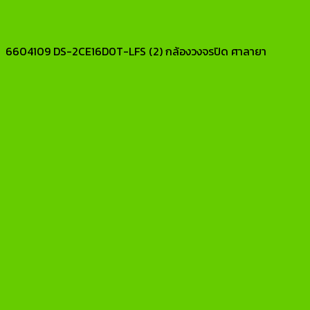
6604109 DS-2CE16D0T-LFS (2) กล้องวงจรปิด ศาลายา