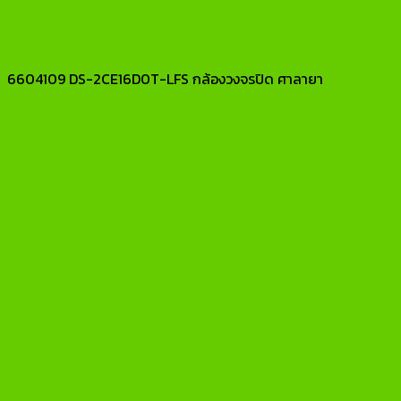
6604109 DS-2CE16D0T-LFS กล้องวงจรปิด ศาลายา