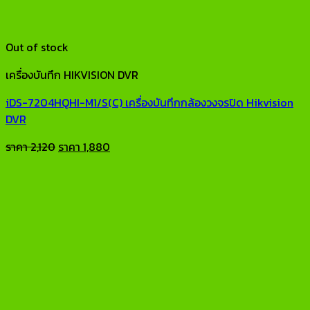
Out of stock
เครื่องบันทึก HIKVISION DVR
iDS-7204HQHI-M1/S(C) เครื่องบันทึกกล้องวงจรปิด Hikvision
DVR
Original
Current
ราคา
2,120
ราคา
1,880
price
price
was:
is:
ราคา
ราคา
2,120.
1,880.