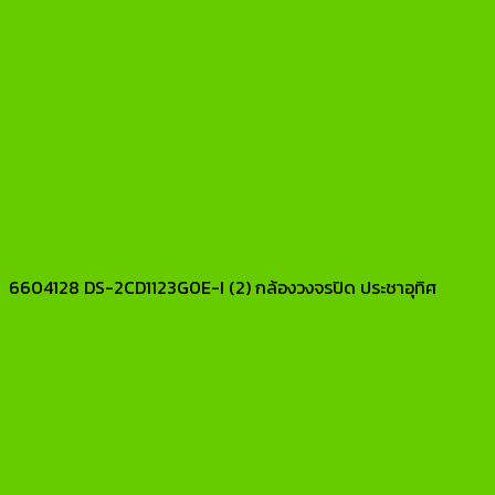
6604128 DS-2CD1123G0E-I (2) กล้องวงจรปิด ประชาอุทิศ