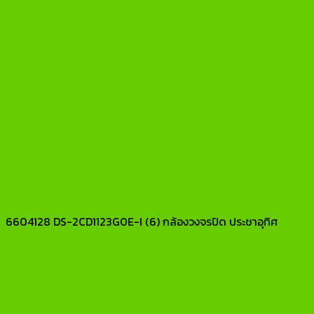
6604128 DS-2CD1123G0E-I (6) กล้องวงจรปิด ประชาอุทิศ