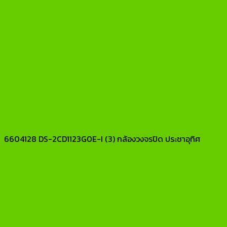
6604128 DS-2CD1123G0E-I (3) กล้องวงจรปิด ประชาอุทิศ