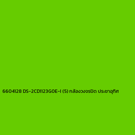
6604128 DS-2CD1123G0E-I (5) กล้องวงจรปิด ประชาอุทิศ