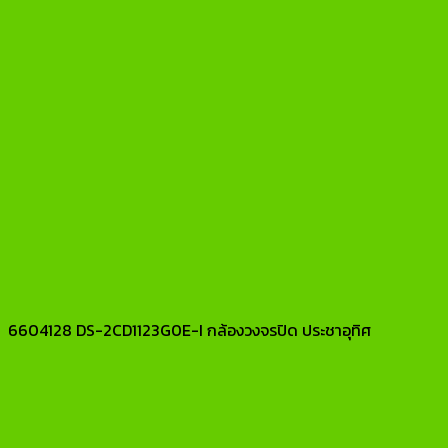
6604128 DS-2CD1123G0E-I กล้องวงจรปิด ประชาอุทิศ