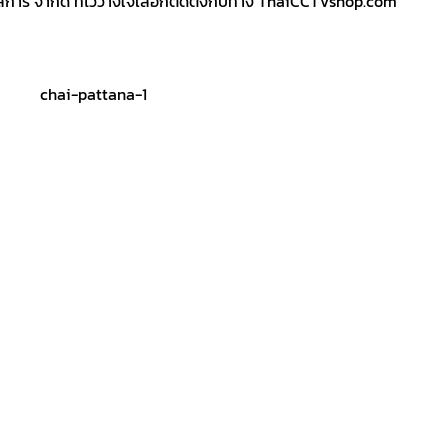
การ จำกัด ที่ไว้วางใจเลือกติดตั้งกับทาง ThaiCCTVshop.com