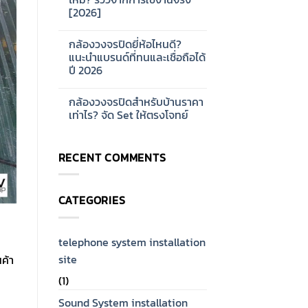
ออกแบบ
บ้าน
[2026]
ระบบ
และ
Network
ออฟฟิศ
No
CCTV
[2026]
Comments
สำหรับ
กล้องวงจรปิดยี่ห้อไหนดี?
on
โรงงาน
กล้อง
แนะนำแบรนด์ที่ทนและเชื่อถือได้
ขนาด
วงจรปิด
ใหญ่
ปี 2026
Hikvision
[2026]
ดี
No
ไหม?
Comments
รีวิว
กล้องวงจรปิดสำหรับบ้านราคา
on
จาก
กล้อง
เท่าไร? จัด Set ให้ตรงโจทย์
การ
วงจรปิด
ใช้
ยี่ห้อ
No
งาน
ไหน
Comments
จริง
ดี?
on
[2026]
RECENT COMMENTS
แนะนำ
กล้อง
แบรนด์
วงจรปิด
ที่
สำหรับ
ทน
บ้าน
และ
ราคา
CATEGORIES
เชื่อ
เท่าไร?
ถือ
จัด
ได้
Set
ปี
ให้
2026
ตรง
telephone system installation
โจทย์
site
ค้า
(1)
Sound System installation