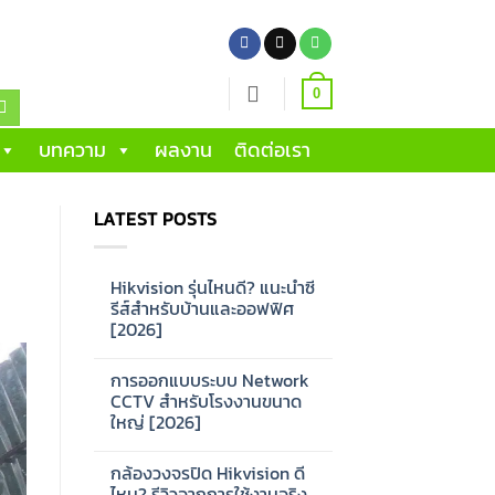
0
บทความ
ผลงาน
ติดต่อเรา
LATEST POSTS
Hikvision รุ่นไหนดี? แนะนำซี
รีส์สำหรับบ้านและออฟฟิศ
[2026]
No
Comments
การออกแบบระบบ Network
on
Hikvision
CCTV สำหรับโรงงานขนาด
รุ่น
ใหญ่ [2026]
ไหน
ดี?
No
แนะนำ
Comments
ซี
กล้องวงจรปิด Hikvision ดี
on
รีส์
การ
ไหม? รีวิวจากการใช้งานจริง
สำหรับ