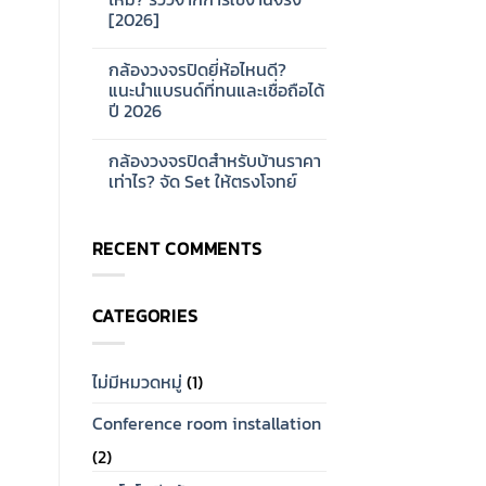
ออกแบบ
บ้าน
[2026]
ระบบ
และ
Network
ออฟฟิศ
No
CCTV
[2026]
Comments
สำหรับ
กล้องวงจรปิดยี่ห้อไหนดี?
on
โรงงาน
กล้อง
แนะนำแบรนด์ที่ทนและเชื่อถือได้
ขนาด
วงจรปิด
ใหญ่
ปี 2026
Hikvision
[2026]
ดี
No
ไหม?
Comments
รีวิว
กล้องวงจรปิดสำหรับบ้านราคา
on
จาก
กล้อง
เท่าไร? จัด Set ให้ตรงโจทย์
การ
วงจรปิด
ใช้
ยี่ห้อ
No
งาน
ไหน
Comments
จริง
ดี?
on
[2026]
RECENT COMMENTS
แนะนำ
กล้อง
แบรนด์
วงจรปิด
ที่
สำหรับ
ทน
บ้าน
และ
ราคา
CATEGORIES
เชื่อ
เท่าไร?
ถือ
จัด
ได้
Set
ปี
ให้
2026
ตรง
ไม่มีหมวดหมู่
(1)
โจทย์
Conference room installation
(2)