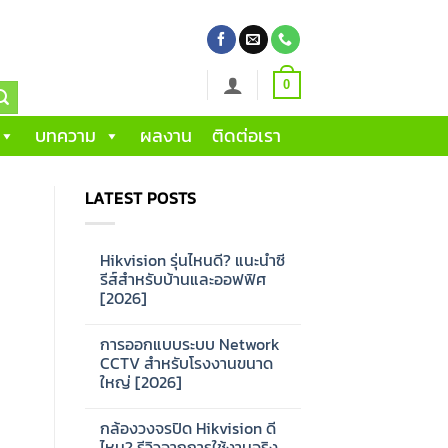
0
บทความ
ผลงาน
ติดต่อเรา
LATEST POSTS
Hikvision รุ่นไหนดี? แนะนำซี
รีส์สำหรับบ้านและออฟฟิศ
[2026]
No
Comments
การออกแบบระบบ Network
on
Hikvision
CCTV สำหรับโรงงานขนาด
รุ่น
ใหญ่ [2026]
ไหน
ดี?
No
แนะนำ
Comments
ซี
กล้องวงจรปิด Hikvision ดี
on
รีส์
การ
ไหม? รีวิวจากการใช้งานจริง
สำหรับ