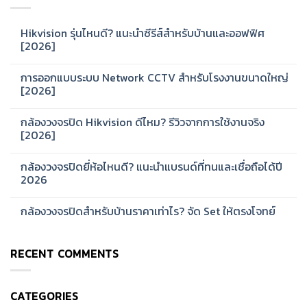
Hikvision รุ่นไหนดี? แนะนำซีรีส์สำหรับบ้านและออฟฟิศ
[2026]
No
Comments
การออกแบบระบบ Network CCTV สำหรับโรงงานขนาดใหญ่
on
Hikvision
[2026]
รุ่น
ไหน
No
ดี?
Comments
กล้องวงจรปิด Hikvision ดีไหม? รีวิวจากการใช้งานจริง
แนะนำ
on
ซี
การ
[2026]
รีส์
ออกแบบ
สำหรับ
ระบบ
No
บ้าน
Network
Comments
กล้องวงจรปิดยี่ห้อไหนดี? แนะนำแบรนด์ที่ทนและเชื่อถือได้ปี
และ
CCTV
on
ออฟฟิศ
สำหรับ
กล้อง
2026
[2026]
โรงงาน
วงจรปิด
ขนาด
Hikvision
No
ใหญ่
ดี
Comments
กล้องวงจรปิดสำหรับบ้านราคาเท่าไร? จัด Set ให้ตรงโจทย์
[2026]
ไหม?
on
รีวิว
กล้อง
No
จาก
วงจรปิด
Comments
การ
ยี่ห้อ
on
ใช้
ไหน
RECENT COMMENTS
กล้อง
งาน
ดี?
วงจรปิด
จริง
แนะนำ
สำหรับ
[2026]
แบรนด์
บ้าน
ที่
ราคา
ทน
CATEGORIES
เท่าไร?
และ
จัด