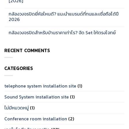
[2026]
รีส์
ออกแบบ
สำหรับ
ระบบ
No
บ้าน
Network
Comments
กล้องวงจรปิดยี่ห้อไหนดี? แนะนำแบรนด์ที่ทนและเชื่อถือได้ปี
และ
CCTV
on
ออฟฟิศ
สำหรับ
กล้อง
2026
[2026]
โรงงาน
วงจรปิด
ขนาด
Hikvision
No
ใหญ่
ดี
Comments
กล้องวงจรปิดสำหรับบ้านราคาเท่าไร? จัด Set ให้ตรงโจทย์
[2026]
ไหม?
on
รีวิว
กล้อง
No
จาก
วงจรปิด
Comments
การ
ยี่ห้อ
on
ใช้
ไหน
RECENT COMMENTS
กล้อง
งาน
ดี?
วงจรปิด
จริง
แนะนำ
สำหรับ
[2026]
แบรนด์
บ้าน
ที่
ราคา
ทน
CATEGORIES
เท่าไร?
และ
จัด
เชื่อ
Set
ถือ
ให้
ได้
ตรง
telephone system installation site
(1)
ปี
โจทย์
2026
Sound System installation site
(1)
ไม่มีหมวดหมู่
(1)
Conference room installation
(2)