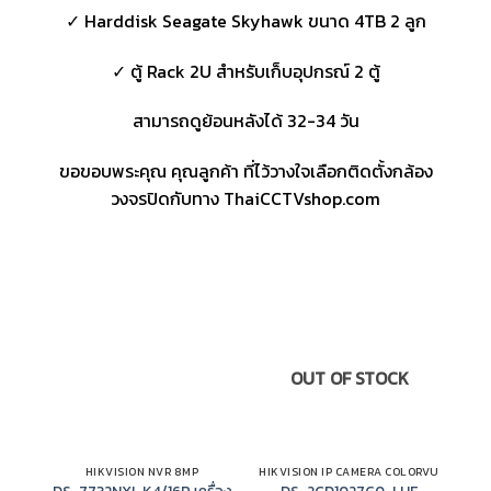
✓ Harddisk Seagate Skyhawk ขนาด 4TB 2 ลูก
✓ ตู้ Rack 2U สำหรับเก็บอุปกรณ์ 2 ตู้
สามารถดูย้อนหลังได้ 32-34 วัน
ขอขอบพระคุณ คุณลูกค้า ที่ไว้วางใจเลือกติดตั้งกล้อง
วงจรปิดกับทาง ThaiCCTVshop.com
OUT OF STOCK
HIKVISION NVR 8MP
HIKVISION IP CAMERA COLORVU
HIK
DS-7732NXI-K4/16P เครื่อง
DS-2CD1027G0-LUF