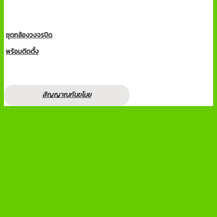
ชุดกล้องวงจรปิด
พร้อมติดตั้ง
สัญญาณกันขโมย