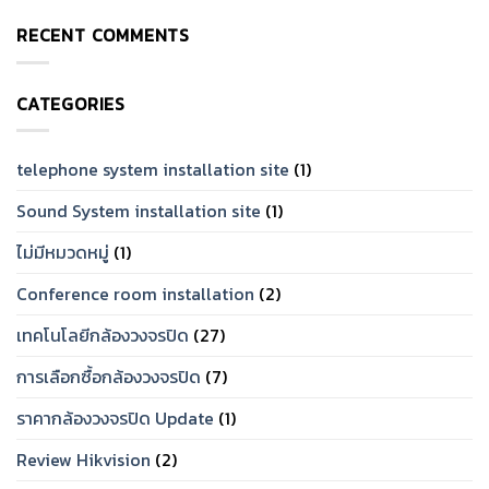
Comments
การ
ยี่ห้อ
on
ใช้
ไหน
RECENT COMMENTS
กล้อง
งาน
ดี?
วงจรปิด
จริง
แนะนำ
สำหรับ
[2026]
แบรนด์
บ้าน
ที่
ราคา
ทน
CATEGORIES
เท่าไร?
และ
จัด
เชื่อ
Set
ถือ
ให้
ได้
ตรง
telephone system installation site
(1)
ปี
โจทย์
2026
Sound System installation site
(1)
ไม่มีหมวดหมู่
(1)
Conference room installation
(2)
เทคโนโลยีกล้องวงจรปิด
(27)
การเลือกซื้อกล้องวงจรปิด
(7)
ราคากล้องวงจรปิด Update
(1)
Review Hikvision
(2)