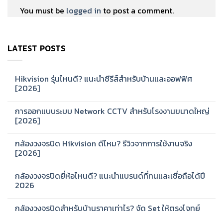
You must be
logged in
to post a comment.
LATEST POSTS
Hikvision รุ่นไหนดี? แนะนำซีรีส์สำหรับบ้านและออฟฟิศ
[2026]
No
Comments
การออกแบบระบบ Network CCTV สำหรับโรงงานขนาดใหญ่
on
Hikvision
[2026]
รุ่น
ไหน
No
ดี?
Comments
กล้องวงจรปิด Hikvision ดีไหม? รีวิวจากการใช้งานจริง
แนะนำ
on
ซี
การ
[2026]
รีส์
ออกแบบ
สำหรับ
ระบบ
No
บ้าน
Network
Comments
กล้องวงจรปิดยี่ห้อไหนดี? แนะนำแบรนด์ที่ทนและเชื่อถือได้ปี
และ
CCTV
on
ออฟฟิศ
สำหรับ
กล้อง
2026
[2026]
โรงงาน
วงจรปิด
ขนาด
Hikvision
No
ใหญ่
ดี
Comments
กล้องวงจรปิดสำหรับบ้านราคาเท่าไร? จัด Set ให้ตรงโจทย์
[2026]
ไหม?
on
รีวิว
กล้อง
No
จาก
วงจรปิด