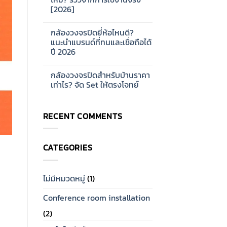
ออกแบบ
บ้าน
[2026]
ระบบ
และ
Network
ออฟฟิศ
No
CCTV
[2026]
Comments
สำหรับ
กล้องวงจรปิดยี่ห้อไหนดี?
on
โรงงาน
กล้อง
แนะนำแบรนด์ที่ทนและเชื่อถือได้
ขนาด
วงจรปิด
ใหญ่
ปี 2026
Hikvision
[2026]
ดี
No
ไหม?
Comments
รีวิว
กล้องวงจรปิดสำหรับบ้านราคา
on
จาก
กล้อง
เท่าไร? จัด Set ให้ตรงโจทย์
การ
วงจรปิด
ใช้
ยี่ห้อ
No
งาน
ไหน
Comments
จริง
ดี?
on
[2026]
RECENT COMMENTS
แนะนำ
กล้อง
แบรนด์
วงจรปิด
ที่
สำหรับ
ทน
บ้าน
และ
ราคา
CATEGORIES
เชื่อ
เท่าไร?
ถือ
จัด
ได้
Set
ปี
ให้
2026
ตรง
ไม่มีหมวดหมู่
(1)
โจทย์
Conference room installation
(2)