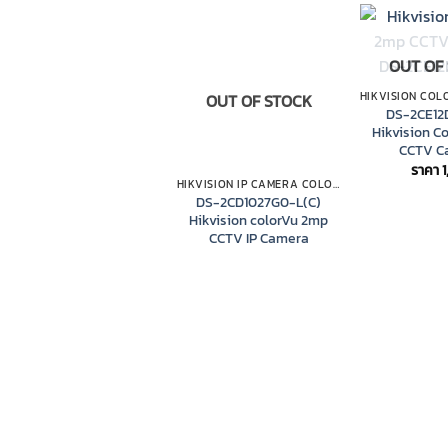
OUT OF
OUT OF STOCK
DS-2CE12
Hikvision C
CCTV C
ราคา
HIKVISION IP CAMERA COLORVU
DS-2CD1027G0-L(C)
Hikvision colorVu 2mp
CCTV IP Camera