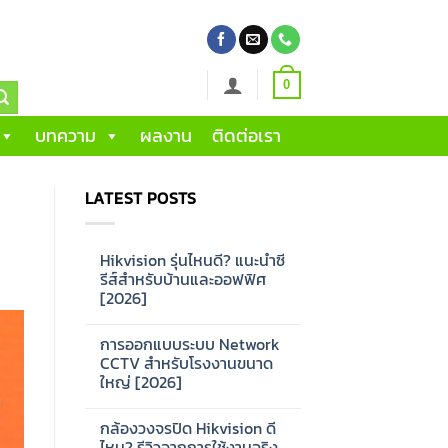
0
บทความ
ผลงาน
ติดต่อเรา
LATEST POSTS
Hikvision รุ่นไหนดี? แนะนำซี
รีส์สำหรับบ้านและออฟฟิศ
[2026]
No
Comments
การออกแบบระบบ Network
on
Hikvision
CCTV สำหรับโรงงานขนาด
รุ่น
ใหญ่ [2026]
ไหน
ดี?
No
แนะนำ
Comments
ซี
กล้องวงจรปิด Hikvision ดี
on
รีส์
การ
ไหม? รีวิวจากการใช้งานจริง
สำหรับ