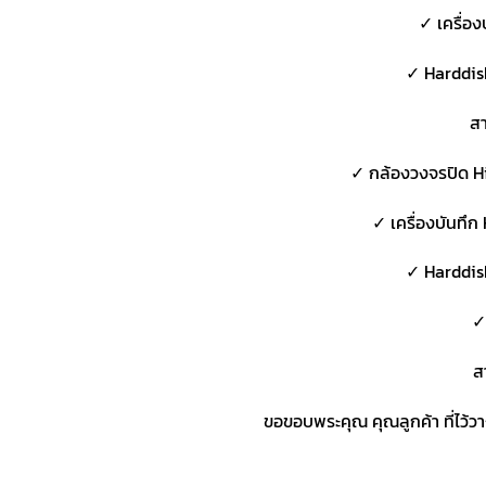
✓ เครื่อง
✓ Harddis
สา
✓ กล้องวงจรปิด Hik
✓ เครื่องบันทึก
✓ Harddis
✓
ส
ขอขอบพระคุณ คุณลูกค้า ที่ไว้