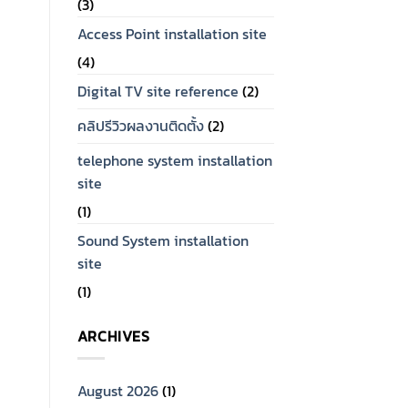
(3)
Access Point installation site
OUT OF STOCK
ฮาร์ดดิส กล้องวงจรปิด
OUT OF STOCK
ST4000VX016 ฮาร์ดดิส
(4)
POE SWITCH
สำหรับกล้องวงจรปิด 4 TB
Hikvision DS-3E0109P-
Digital TV site reference
(2)
ยี่ห้อ Seagate
E(C) 8 Port Fast Ethernet
Unmanaged POE Switch
คลิปรีวิวผลงานติดตั้ง
(2)
telephone system installation
site
(1)
Sound System installation
site
(1)
ARCHIVES
August 2026
(1)