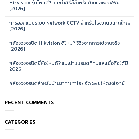
Hikvision รุ่นไหนดี? แนะนำซีรีส์สำหรับบ้านและออฟฟิศ
[2026]
No
Comments
การออกแบบระบบ Network CCTV สำหรับโรงงานขนาดใหญ่
on
Hikvision
[2026]
รุ่น
ไหน
No
ดี?
Comments
กล้องวงจรปิด Hikvision ดีไหม? รีวิวจากการใช้งานจริง
แนะนำ
on
ซี
การ
[2026]
รีส์
ออกแบบ
สำหรับ
ระบบ
No
บ้าน
Network
Comments
กล้องวงจรปิดยี่ห้อไหนดี? แนะนำแบรนด์ที่ทนและเชื่อถือได้ปี
และ
CCTV
on
ออฟฟิศ
สำหรับ
กล้อง
2026
[2026]
โรงงาน
วงจรปิด
ขนาด
Hikvision
No
ใหญ่
ดี
Comments
กล้องวงจรปิดสำหรับบ้านราคาเท่าไร? จัด Set ให้ตรงโจทย์
[2026]
ไหม?
on
รีวิว
กล้อง
No
จาก
วงจรปิด
Comments
การ
ยี่ห้อ
on
ใช้
ไหน
RECENT COMMENTS
กล้อง
งาน
ดี?
วงจรปิด
จริง
แนะนำ
สำหรับ
[2026]
แบรนด์
บ้าน
ที่
ราคา
ทน
CATEGORIES
เท่าไร?
และ
จัด
เชื่อ
Set
ถือ
ให้
ได้
ตรง