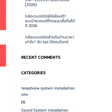
ออกแบบ
บ้าน
[2026]
ระบบ
และ
Network
ออฟฟิศ
No
CCTV
[2026]
Comments
สำหรับ
กล้องวงจรปิดยี่ห้อไหนดี?
on
โรงงาน
กล้อง
แนะนำแบรนด์ที่ทนและเชื่อถือได้
ขนาด
วงจรปิด
ใหญ่
ปี 2026
Hikvision
[2026]
ดี
No
ไหม?
Comments
รีวิว
กล้องวงจรปิดสำหรับบ้านราคา
on
จาก
กล้อง
เท่าไร? จัด Set ให้ตรงโจทย์
การ
วงจรปิด
ใช้
ยี่ห้อ
No
งาน
ไหน
Comments
จริง
ดี?
on
[2026]
RECENT COMMENTS
แนะนำ
กล้อง
แบรนด์
วงจรปิด
ที่
สำหรับ
ทน
บ้าน
และ
ราคา
CATEGORIES
เชื่อ
เท่าไร?
ถือ
จัด
ได้
Set
ปี
ให้
2026
ตรง
telephone system installation
โจทย์
site
(1)
Sound System installation