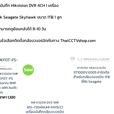
งบันทึก Hikvision DVR 4CH 1 เครื่อง
k Seagate Skyhawk ขนาด 1TB 1 ลูก
ามารถดูย้อนหลังได้ 8-10 วัน
วางใจเลือกติดตั้งกล้องวงจรปิดกับทาง ThaiCCTVshop.com
OUT OF STOCK
ฮาร์ดดิส กล้องวงจรปิด
Sale!
 STOCK
ST1000VX005 ฮาร์ดดิส
IKVISION 5MP
สำหรับกล้องวงจรปิด 1TB
KF0T-FS
ยี่ห้อ Seagate
olorVu 5MP
with built-
mic
Original
Current
ราคา
1,320
price
price
HIKVISION DVR 5MP
was:
is:
iDS-7204HUHI-M1/E(C)
ราคา
ราคา
1,400.
1,320.
เครื่องบันทึกกล้องวงจรปิด