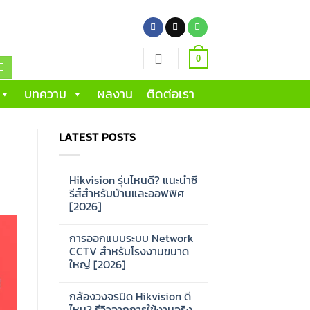
0
บทความ
ผลงาน
ติดต่อเรา
LATEST POSTS
Hikvision รุ่นไหนดี? แนะนำซี
รีส์สำหรับบ้านและออฟฟิศ
[2026]
No
Comments
การออกแบบระบบ Network
on
Hikvision
CCTV สำหรับโรงงานขนาด
รุ่น
ใหญ่ [2026]
ไหน
ดี?
No
แนะนำ
Comments
ซี
กล้องวงจรปิด Hikvision ดี
on
รีส์
การ
ไหม? รีวิวจากการใช้งานจริง
สำหรับ