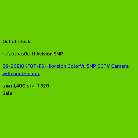
Out of stock
กล้องวงจรปิด Hikvision 5MP
DS-2CE10KF0T-FS Hikvision ColorVu 5MP CCTV Camera
with built-in mic
Original
Current
ราคา
1,400
ราคา
1,320
price
price
Sale!
was:
is:
ราคา
ราคา
1,400.
1,320.