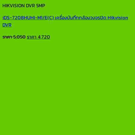
HIKVISION DVR 5MP
iDS-7208HUHI-M1/E(C) เครื่องบันทึกกล้องวงจรปิด Hikvision
DVR
Original
Current
ราคา
5,050
ราคา
4,720
price
price
was:
is:
ราคา
ราคา
5,050.
4,720.