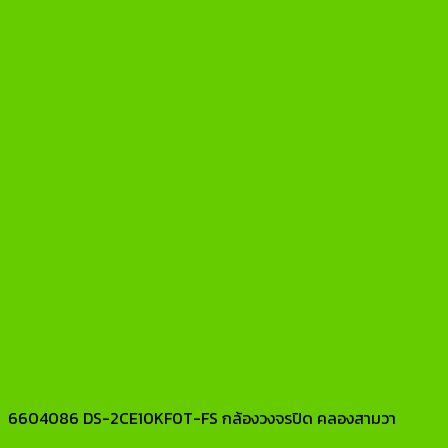
6604086 DS-2CE10KF0T-FS กล้องวงจรปิด คลองสามวา