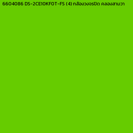
6604086 DS-2CE10KF0T-FS (4) กล้องวงจรปิด คลองสามวา