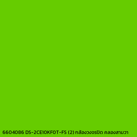
6604086 DS-2CE10KF0T-FS (2) กล้องวงจรปิด คลองสามวา