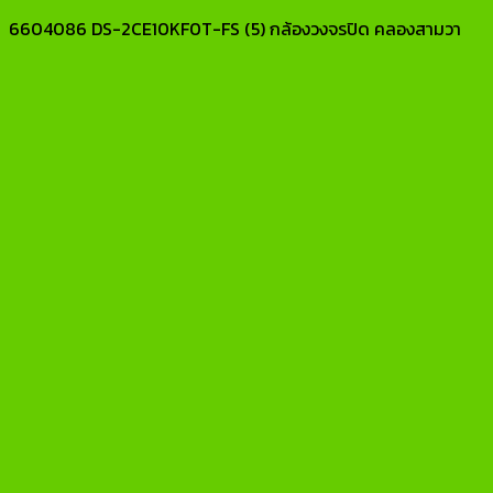
6604086 DS-2CE10KF0T-FS (5) กล้องวงจรปิด คลองสามวา