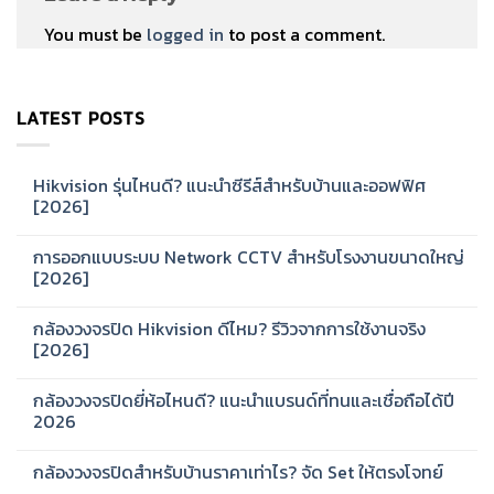
You must be
logged in
to post a comment.
LATEST POSTS
Hikvision รุ่นไหนดี? แนะนำซีรีส์สำหรับบ้านและออฟฟิศ
[2026]
No
Comments
การออกแบบระบบ Network CCTV สำหรับโรงงานขนาดใหญ่
on
Hikvision
[2026]
รุ่น
ไหน
No
ดี?
Comments
กล้องวงจรปิด Hikvision ดีไหม? รีวิวจากการใช้งานจริง
แนะนำ
on
ซี
การ
[2026]
รีส์
ออกแบบ
สำหรับ
ระบบ
No
บ้าน
Network
Comments
กล้องวงจรปิดยี่ห้อไหนดี? แนะนำแบรนด์ที่ทนและเชื่อถือได้ปี
และ
CCTV
on
ออฟฟิศ
สำหรับ
กล้อง
2026
[2026]
โรงงาน
วงจรปิด
ขนาด
Hikvision
No
ใหญ่
ดี
Comments
กล้องวงจรปิดสำหรับบ้านราคาเท่าไร? จัด Set ให้ตรงโจทย์
[2026]
ไหม?
on
รีวิว
กล้อง