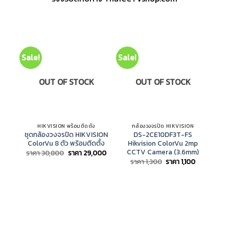
Sale!
Sale!
Sal
OUT OF STOCK
OUT OF STOCK
HIKVISION พร้อมติดตั้ง
กล้องวงจรปิด HIKVISION
เ
ชุดกล้องวงจรปิด HIKVISION
DS-2CE10DF3T-FS
i
ColorVu 8 ตัว พร้อมติดตั้ง
Hikvision ColorVu 2mp
เค
CCTV Camera (3.6mm)
Original
Current
ราคา
30,800
ราคา
29,000
price
price
Original
Current
ราคา
1,300
ราคา
1,100
ร
was:
is:
price
price
ราคา
ราคา
was:
is:
30,800.
29,000.
ราคา
ราคา
1,300.
1,100.