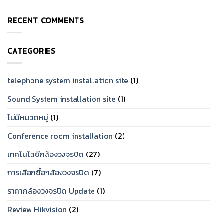
No
จาก
วงจรปิด
Comments
การ
ยี่ห้อ
on
ใช้
ไหน
RECENT COMMENTS
กล้อง
งาน
ดี?
วงจรปิด
จริง
แนะนำ
สำหรับ
[2026]
แบรนด์
บ้าน
ที่
ราคา
ทน
CATEGORIES
เท่าไร?
และ
จัด
เชื่อ
Set
ถือ
ให้
ได้
ตรง
telephone system installation site
(1)
ปี
โจทย์
2026
Sound System installation site
(1)
ไม่มีหมวดหมู่
(1)
Conference room installation
(2)
เทคโนโลยีกล้องวงจรปิด
(27)
การเลือกซื้อกล้องวงจรปิด
(7)
ราคากล้องวงจรปิด Update
(1)
Review Hikvision
(2)