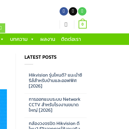
0
บทความ
ผลงาน
ติดต่อเรา
LATEST POSTS
Hikvision รุ่นไหนดี? แนะนำซี
รีส์สำหรับบ้านและออฟฟิศ
[2026]
No
Comments
การออกแบบระบบ Network
on
Hikvision
CCTV สำหรับโรงงานขนาด
รุ่น
ใหญ่ [2026]
ไหน
ดี?
No
แนะนำ
Comments
ซี
กล้องวงจรปิด Hikvision ดี
on
รีส์
การ
ไหม? รีวิวจากการใช้งานจริง
สำหรับ