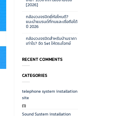
ออกแบบ
บ้าน
[2026]
ระบบ
และ
Network
ออฟฟิศ
No
CCTV
[2026]
Comments
สำหรับ
กล้องวงจรปิดยี่ห้อไหนดี?
on
โรงงาน
กล้อง
แนะนำแบรนด์ที่ทนและเชื่อถือได้
ขนาด
วงจรปิด
ใหญ่
ปี 2026
Hikvision
[2026]
ดี
No
ไหม?
Comments
รีวิว
กล้องวงจรปิดสำหรับบ้านราคา
on
จาก
กล้อง
เท่าไร? จัด Set ให้ตรงโจทย์
การ
วงจรปิด
ใช้
ยี่ห้อ
No
งาน
ไหน
Comments
จริง
ดี?
on
[2026]
RECENT COMMENTS
แนะนำ
กล้อง
แบรนด์
วงจรปิด
ที่
สำหรับ
ทน
บ้าน
และ
ราคา
CATEGORIES
เชื่อ
เท่าไร?
ถือ
จัด
ได้
Set
ปี
ให้
2026
ตรง
telephone system installation
โจทย์
site
(1)
Sound System installation