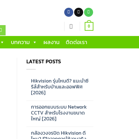
0
บทความ
ผลงาน
ติดต่อเรา
LATEST POSTS
Hikvision รุ่นไหนดี? แนะนำซี
รีส์สำหรับบ้านและออฟฟิศ
[2026]
No
Comments
การออกแบบระบบ Network
on
Hikvision
CCTV สำหรับโรงงานขนาด
รุ่น
ใหญ่ [2026]
ไหน
ดี?
No
แนะนำ
Comments
ซี
กล้องวงจรปิด Hikvision ดี
on
รีส์
การ
ไหม? รีวิวจากการใช้งานจริง
สำหรับ