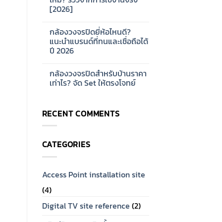
ออกแบบ
บ้าน
[2026]
ระบบ
และ
Network
ออฟฟิศ
No
CCTV
[2026]
Comments
สำหรับ
กล้องวงจรปิดยี่ห้อไหนดี?
on
โรงงาน
กล้อง
แนะนำแบรนด์ที่ทนและเชื่อถือได้
ขนาด
วงจรปิด
ใหญ่
ปี 2026
Hikvision
[2026]
ดี
No
ไหม?
Comments
รีวิว
กล้องวงจรปิดสำหรับบ้านราคา
on
จาก
กล้อง
เท่าไร? จัด Set ให้ตรงโจทย์
การ
วงจรปิด
ใช้
ยี่ห้อ
No
งาน
ไหน
Comments
จริง
ดี?
on
[2026]
RECENT COMMENTS
แนะนำ
กล้อง
แบรนด์
วงจรปิด
ที่
สำหรับ
ทน
บ้าน
และ
ราคา
CATEGORIES
เชื่อ
เท่าไร?
ถือ
จัด
ได้
Set
ปี
ให้
2026
ตรง
Access Point installation site
โจทย์
(4)
Digital TV site reference
(2)