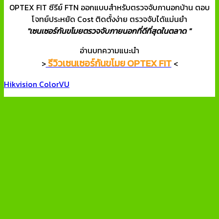
OPTEX FIT ซีรีย์ FTN ออกแบบสำหรับตรวจจับภานอกบ้าน ตอบ
โจทย์ประหยัด Cost ติดตั้งง่าย ตรวจจับได้แม่นยำ
"เซนเซอร์กันขโมยตรวจจับภายนอกที่ดีที่สุดในตลาด "
อ่านบทความแนะนำ
รีวิวเซนเซอร์กันขโมย OPTEX FIT
>
<
Hikvision ColorVU