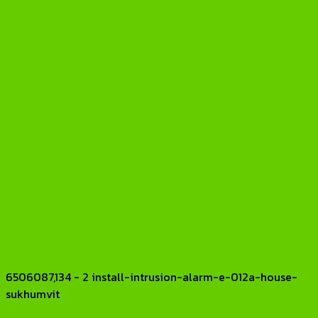
6506087,134 - 2 install-intrusion-alarm-e-012a-house-
sukhumvit