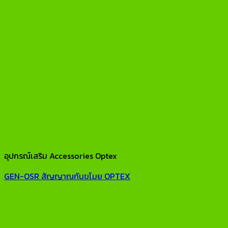
อุปกรณ์เสริม Accessories Optex
GEN-OSR สัญญาณกันขโมย OPTEX