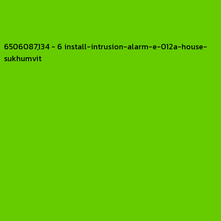
6506087,134 - 6 install-intrusion-alarm-e-012a-house-
sukhumvit