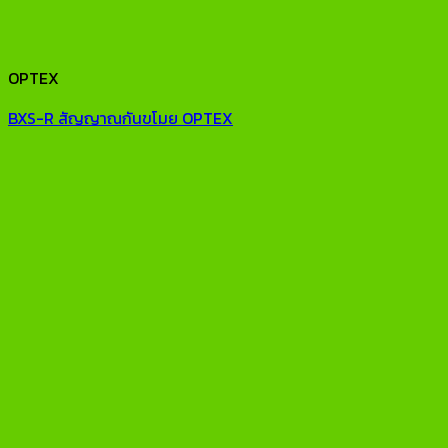
OPTEX
BXS-R สัญญาณกันขโมย OPTEX