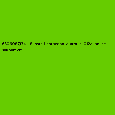
6506087,134 - 8 install-intrusion-alarm-e-012a-house-
sukhumvit