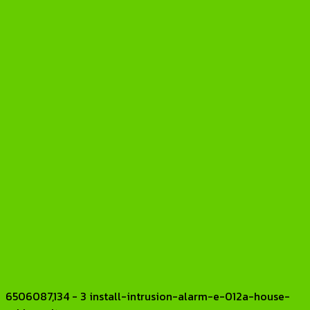
6506087,134 - 3 install-intrusion-alarm-e-012a-house-