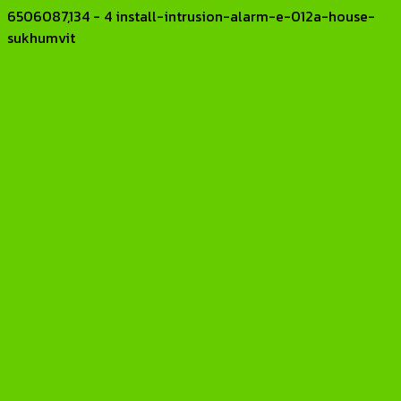
6506087,134 - 4 install-intrusion-alarm-e-012a-house-
sukhumvit