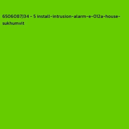
6506087,134 - 5 install-intrusion-alarm-e-012a-house-
sukhumvit