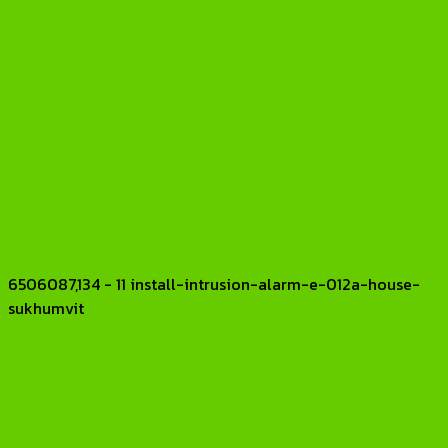
6506087,134 - 11 install-intrusion-alarm-e-012a-house-
sukhumvit