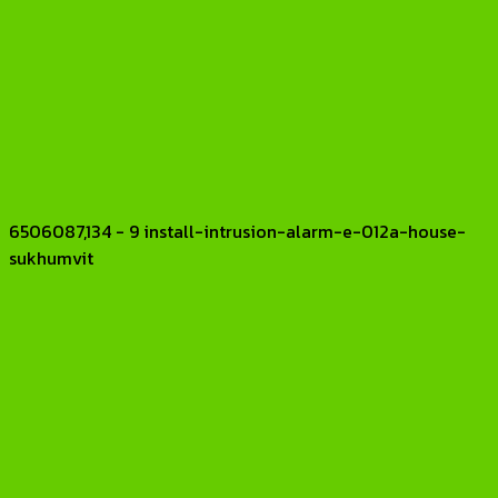
6506087,134 - 9 install-intrusion-alarm-e-012a-house-
sukhumvit