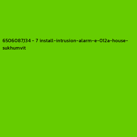
6506087,134 - 7 install-intrusion-alarm-e-012a-house-
sukhumvit