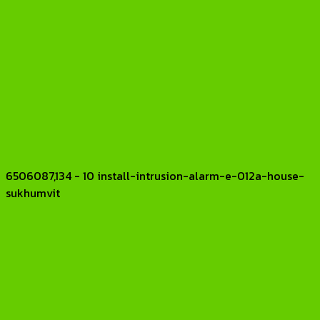
6506087,134 - 10 install-intrusion-alarm-e-012a-house-
sukhumvit