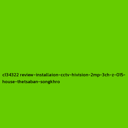
c134322 review-installaion-cctv-hivision-2mp-3ch-z-015-
house-thetsaban-songkhro