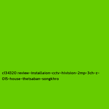
c134320 review-installaion-cctv-hivision-2mp-3ch-z-
015-house-thetsaban-songkhro