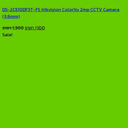
DS-2CE10DF3T-FS Hikvision ColorVu 2mp CCTV Camera
(3.6mm)
Original
Current
ราคา
1,300
ราคา
1,100
price
price
Sale!
was:
is:
ราคา
ราคา
1,300.
1,100.