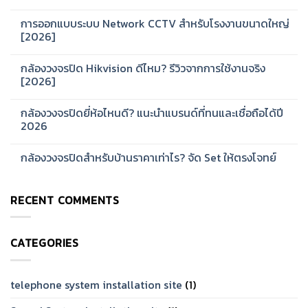
No
Comments
การออกแบบระบบ Network CCTV สำหรับโรงงานขนาดใหญ่
on
Hikvision
[2026]
รุ่น
ไหน
No
ดี?
Comments
กล้องวงจรปิด Hikvision ดีไหม? รีวิวจากการใช้งานจริง
แนะนำ
on
ซี
การ
[2026]
รีส์
ออกแบบ
สำหรับ
ระบบ
No
บ้าน
Network
Comments
กล้องวงจรปิดยี่ห้อไหนดี? แนะนำแบรนด์ที่ทนและเชื่อถือได้ปี
และ
CCTV
on
ออฟฟิศ
สำหรับ
กล้อง
2026
[2026]
โรงงาน
วงจรปิด
ขนาด
Hikvision
No
ใหญ่
ดี
Comments
กล้องวงจรปิดสำหรับบ้านราคาเท่าไร? จัด Set ให้ตรงโจทย์
[2026]
ไหม?
on
รีวิว
กล้อง
No
จาก
วงจรปิด
Comments
การ
ยี่ห้อ
on
ใช้
ไหน
RECENT COMMENTS
กล้อง
งาน
ดี?
วงจรปิด
จริง
แนะนำ
สำหรับ
[2026]
แบรนด์
บ้าน
ที่
ราคา
ทน
CATEGORIES
เท่าไร?
และ
จัด
เชื่อ
Set
ถือ
ให้
ได้
ตรง
telephone system installation site
(1)
ปี
โจทย์
2026