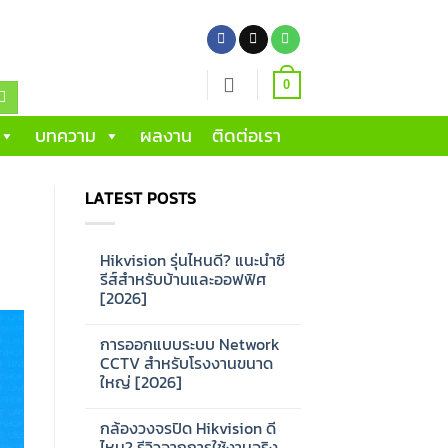
0
บทความ
ผลงาน
ติดต่อเรา
LATEST POSTS
Hikvision รุ่นไหนดี? แนะนำซี
รีส์สำหรับบ้านและออฟฟิศ
[2026]
No
Comments
การออกแบบระบบ Network
on
Hikvision
CCTV สำหรับโรงงานขนาด
รุ่น
ใหญ่ [2026]
ไหน
ดี?
No
แนะนำ
Comments
ซี
กล้องวงจรปิด Hikvision ดี
on
รีส์
การ
ไหม? รีวิวจากการใช้งานจริง
สำหรับ