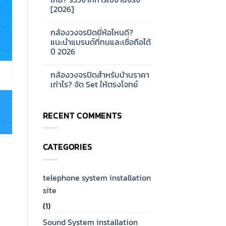
ออกแบบ
บ้าน
[2026]
ระบบ
และ
Network
ออฟฟิศ
No
CCTV
[2026]
Comments
สำหรับ
กล้องวงจรปิดยี่ห้อไหนดี?
on
โรงงาน
กล้อง
แนะนำแบรนด์ที่ทนและเชื่อถือได้
ขนาด
วงจรปิด
ใหญ่
ปี 2026
Hikvision
[2026]
ดี
No
ไหม?
Comments
รีวิว
กล้องวงจรปิดสำหรับบ้านราคา
on
จาก
กล้อง
เท่าไร? จัด Set ให้ตรงโจทย์
การ
วงจรปิด
ใช้
ยี่ห้อ
No
งาน
ไหน
Comments
จริง
ดี?
on
[2026]
RECENT COMMENTS
แนะนำ
กล้อง
แบรนด์
วงจรปิด
ที่
สำหรับ
ทน
บ้าน
และ
ราคา
CATEGORIES
เชื่อ
เท่าไร?
ถือ
จัด
ได้
Set
ปี
ให้
2026
ตรง
telephone system installation
โจทย์
site
(1)
Sound System installation