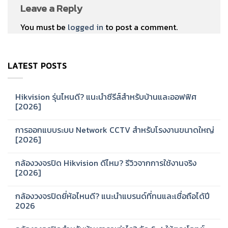
Leave a Reply
You must be
logged in
to post a comment.
LATEST POSTS
Hikvision รุ่นไหนดี? แนะนำซีรีส์สำหรับบ้านและออฟฟิศ
[2026]
No
Comments
การออกแบบระบบ Network CCTV สำหรับโรงงานขนาดใหญ่
on
Hikvision
[2026]
รุ่น
ไหน
No
ดี?
Comments
กล้องวงจรปิด Hikvision ดีไหม? รีวิวจากการใช้งานจริง
แนะนำ
on
ซี
การ
[2026]
รีส์
ออกแบบ
สำหรับ
ระบบ
No
บ้าน
Network
Comments
กล้องวงจรปิดยี่ห้อไหนดี? แนะนำแบรนด์ที่ทนและเชื่อถือได้ปี
และ
CCTV
on
ออฟฟิศ
สำหรับ
กล้อง
2026
[2026]
โรงงาน
วงจรปิด
ขนาด
Hikvision
No
ใหญ่
ดี
Comments