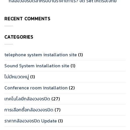
กล้องวงจรปิดสำหรับบ้านราคาเท่าไร? จัด Set ให้ตรงโจทย์
[2026]
ไหม?
on
รีวิว
กล้อง
No
จาก
วงจรปิด
Comments
การ
ยี่ห้อ
on
ใช้
ไหน
RECENT COMMENTS
กล้อง
งาน
ดี?
วงจรปิด
จริง
แนะนำ
สำหรับ
[2026]
แบรนด์
บ้าน
ที่
ราคา
ทน
CATEGORIES
เท่าไร?
และ
จัด
เชื่อ
Set
ถือ
ให้
ได้
ตรง
telephone system installation site
(1)
ปี
โจทย์
2026
Sound System installation site
(1)
ไม่มีหมวดหมู่
(1)
Conference room installation
(2)
เทคโนโลยีกล้องวงจรปิด
(27)
การเลือกซื้อกล้องวงจรปิด
(7)
ราคากล้องวงจรปิด Update
(1)