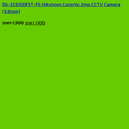
DS-2CE10DF3T-FS Hikvision ColorVu 2mp CCTV Camera
(3.6mm)
Original
Current
ราคา
1,300
ราคา
1,100
price
price
was:
is:
ราคา
ราคา
1,300.
1,100.