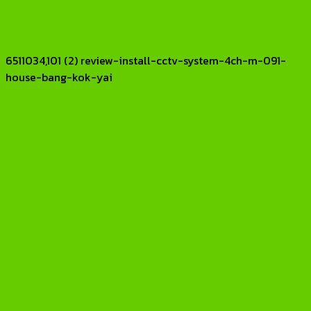
6511034,101 (2) review-install-cctv-system-4ch-m-091-
house-bang-kok-yai