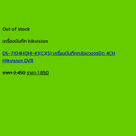
Out of stock
เครื่องบันทึก hikvision
DS-7104HQHI-K1(C)(S) เครื่องบันทึกกล้องวงจรปิด 4CH
Hikvision DVR
Original
Current
ราคา
2,450
ราคา
1,850
price
price
was:
is:
ราคา
ราคา
2,450.
1,850.