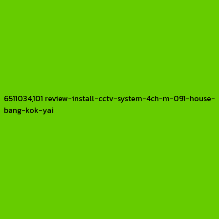
6511034,101 review-install-cctv-system-4ch-m-091-house-
bang-kok-yai