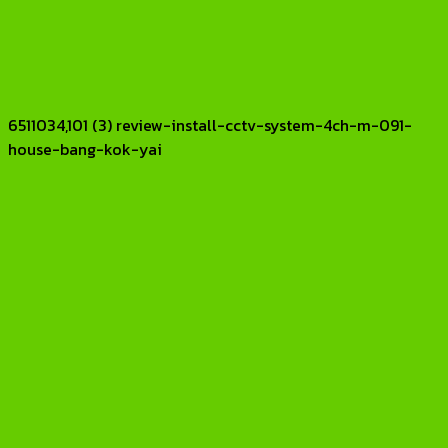
6511034,101 (3) review-install-cctv-system-4ch-m-091-
house-bang-kok-yai