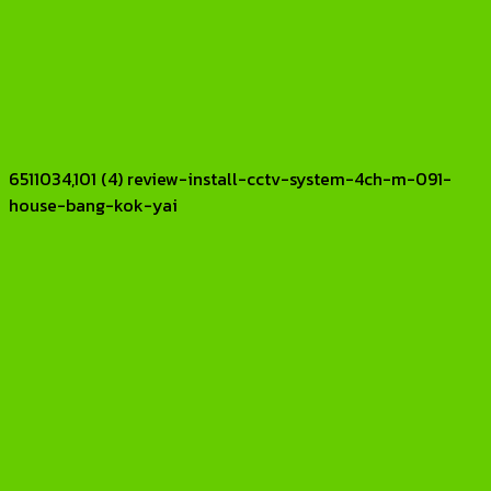
6511034,101 (4) review-install-cctv-system-4ch-m-091-
house-bang-kok-yai