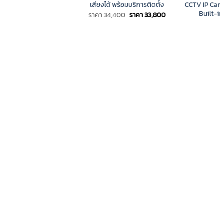
เสียงได้ พร้อมบริการติดตั้ง
CCTV IP Ca
Built-i
Original
Current
ราคา
34,400
ราคา
33,800
price
price
was:
is:
ราคา
ราคา
34,400.
33,800.