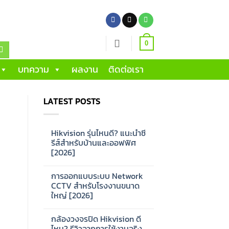
0
บทความ
ผลงาน
ติดต่อเรา
LATEST POSTS
Hikvision รุ่นไหนดี? แนะนำซี
รีส์สำหรับบ้านและออฟฟิศ
[2026]
No
Comments
การออกแบบระบบ Network
on
Hikvision
CCTV สำหรับโรงงานขนาด
รุ่น
ใหญ่ [2026]
ไหน
ดี?
No
แนะนำ
Comments
ซี
กล้องวงจรปิด Hikvision ดี
on
รีส์
การ
ไหม? รีวิวจากการใช้งานจริง
สำหรับ