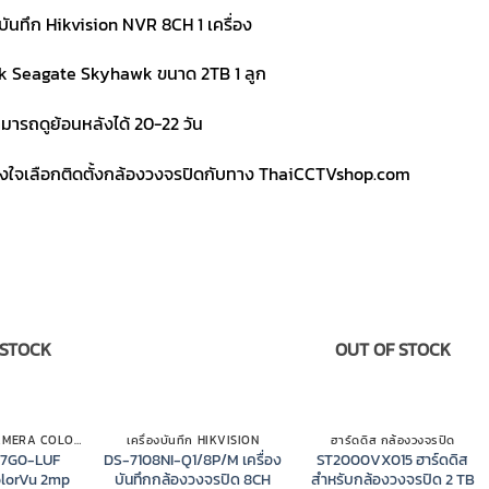
งบันทึก Hikvision NVR 8CH 1 เครื่อง
k Seagate Skyhawk ขนาด 2TB 1 ลูก
มารถดูย้อนหลังได้ 20-22 วัน
วางใจเลือกติดตั้งกล้องวงจรปิดกับทาง ThaiCCTVshop.com
 STOCK
OUT OF STOCK
HIKVISION IP CAMERA COLORVU
เครื่องบันทึก HIKVISION
ฮาร์ดดิส กล้องวงจรปิด
27G0-LUF
DS-7108NI-Q1/8P/M เครื่อง
ST2000VX015 ฮาร์ดดิส
olorVu 2mp
บันทึกกล้องวงจรปิด 8CH
สำหรับกล้องวงจรปิด 2 TB