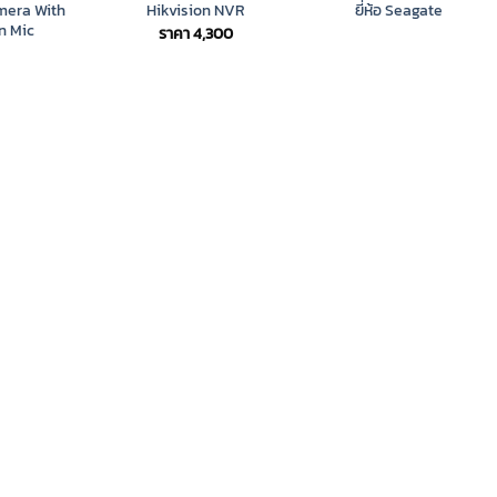
mera With
Hikvision NVR
ยี่ห้อ Seagate
n Mic
ราคา
4,300