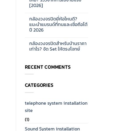
ออกแบบ
บ้าน
[2026]
ระบบ
และ
Network
ออฟฟิศ
No
CCTV
[2026]
Comments
สำหรับ
กล้องวงจรปิดยี่ห้อไหนดี?
on
โรงงาน
กล้อง
แนะนำแบรนด์ที่ทนและเชื่อถือได้
ขนาด
วงจรปิด
ใหญ่
ปี 2026
Hikvision
[2026]
ดี
No
ไหม?
Comments
รีวิว
กล้องวงจรปิดสำหรับบ้านราคา
on
จาก
กล้อง
เท่าไร? จัด Set ให้ตรงโจทย์
การ
วงจรปิด
ใช้
ยี่ห้อ
No
งาน
ไหน
Comments
จริง
ดี?
on
[2026]
RECENT COMMENTS
แนะนำ
กล้อง
แบรนด์
วงจรปิด
ที่
สำหรับ
ทน
บ้าน
และ
ราคา
CATEGORIES
เชื่อ
เท่าไร?
ถือ
จัด
ได้
Set
ปี
ให้
2026
ตรง
telephone system installation
โจทย์
site
(1)
Sound System installation