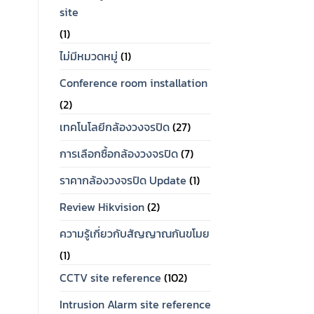
site
(1)
ไม่มีหมวดหมู่
(1)
Conference room installation
(2)
เทคโนโลยีกล้องวงจรปิด
(27)
การเลือกซื้อกล้องวงจรปิด
(7)
ราคากล้องวงจรปิด Update
(1)
Review Hikvision
(2)
OUT OF STOCK
ฮาร์ดดิส กล้องวงจรปิด
Sale!
OUT OF STOCK
ST1000VX005 ฮาร์ดดิส
ความรู้เกี่ยวกับสัญญาณกันขโมย
เครื่องบันทึก HIKVISION
สำหรับกล้องวงจรปิด 1TB
DS-7104HQHI-K1(C)(S)
(1)
ยี่ห้อ Seagate
เครื่องบันทึกกล้องวงจรปิด
4CH Hikvision DVR
CCTV site reference
(102)
Original
Current
ราคา
2,450
ราคา
1,850
price
price
Intrusion Alarm site reference
rent
was:
is:
ce