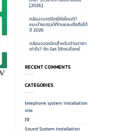
ออกแบบ
บ้าน
[2026]
ระบบ
และ
Network
ออฟฟิศ
No
CCTV
[2026]
Comments
สำหรับ
กล้องวงจรปิดยี่ห้อไหนดี?
on
โรงงาน
กล้อง
แนะนำแบรนด์ที่ทนและเชื่อถือได้
ขนาด
วงจรปิด
ใหญ่
ปี 2026
Hikvision
[2026]
ดี
No
ไหม?
Comments
รีวิว
กล้องวงจรปิดสำหรับบ้านราคา
on
จาก
กล้อง
เท่าไร? จัด Set ให้ตรงโจทย์
การ
วงจรปิด
ใช้
ยี่ห้อ
No
งาน
ไหน
Comments
จริง
ดี?
on
[2026]
RECENT COMMENTS
แนะนำ
กล้อง
แบรนด์
วงจรปิด
ที่
สำหรับ
ทน
บ้าน
และ
ราคา
CATEGORIES
เชื่อ
เท่าไร?
ถือ
จัด
ได้
Set
ปี
ให้
2026
ตรง
telephone system installation
โจทย์
site
(1)
Sound System installation