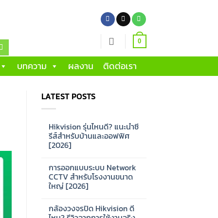
0
บทความ
ผลงาน
ติดต่อเรา
LATEST POSTS
Hikvision รุ่นไหนดี? แนะนำซี
รีส์สำหรับบ้านและออฟฟิศ
[2026]
No
Comments
การออกแบบระบบ Network
on
Hikvision
CCTV สำหรับโรงงานขนาด
รุ่น
ใหญ่ [2026]
ไหน
ดี?
No
แนะนำ
Comments
ซี
กล้องวงจรปิด Hikvision ดี
on
รีส์
การ
ไหม? รีวิวจากการใช้งานจริง
สำหรับ