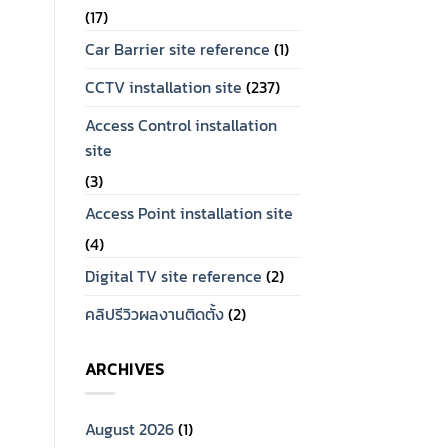
ราคา
ราคา
(17)
2,450.
1,850.
า
0.
Car Barrier site reference
(1)
CCTV installation site
(237)
Access Control installation
site
(3)
Access Point installation site
(4)
Digital TV site reference
(2)
คลิปรีวิวผลงานติดตั้ง
(2)
ARCHIVES
August 2026
(1)