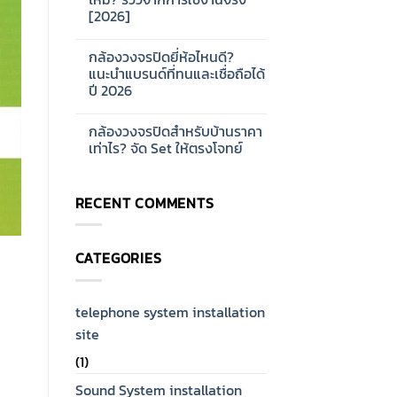
ออกแบบ
บ้าน
[2026]
ระบบ
และ
Network
ออฟฟิศ
No
CCTV
[2026]
Comments
สำหรับ
กล้องวงจรปิดยี่ห้อไหนดี?
on
โรงงาน
กล้อง
แนะนำแบรนด์ที่ทนและเชื่อถือได้
ขนาด
วงจรปิด
ใหญ่
ปี 2026
Hikvision
[2026]
ดี
No
ไหม?
Comments
รีวิว
กล้องวงจรปิดสำหรับบ้านราคา
on
จาก
กล้อง
เท่าไร? จัด Set ให้ตรงโจทย์
การ
วงจรปิด
ใช้
ยี่ห้อ
No
งาน
ไหน
Comments
จริง
ดี?
on
[2026]
RECENT COMMENTS
แนะนำ
กล้อง
แบรนด์
วงจรปิด
ที่
สำหรับ
ทน
บ้าน
และ
ราคา
CATEGORIES
เชื่อ
เท่าไร?
ถือ
จัด
ได้
Set
ปี
ให้
2026
ตรง
telephone system installation
โจทย์
site
(1)
Sound System installation