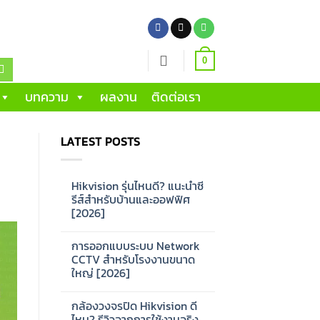
0
บทความ
ผลงาน
ติดต่อเรา
LATEST POSTS
Hikvision รุ่นไหนดี? แนะนำซี
รีส์สำหรับบ้านและออฟฟิศ
[2026]
No
Comments
การออกแบบระบบ Network
on
Hikvision
CCTV สำหรับโรงงานขนาด
รุ่น
ใหญ่ [2026]
ไหน
ดี?
No
แนะนำ
Comments
ซี
กล้องวงจรปิด Hikvision ดี
on
รีส์
การ
ไหม? รีวิวจากการใช้งานจริง
สำหรับ