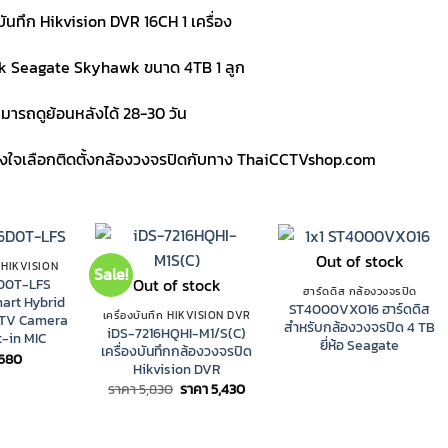
บันทึก Hikvision DVR 16CH 1 เครื่อง
k Seagate Skyhawk ขนาด 4TB 1 ลูก
มารถดูย้อนหลังได้ 28-30 วัน
วางใจเลือกติดตั้งกล้องวงจรปิดกับทาง ThaiCCTVshop.com
Out of stock
 HIKVISION
Sale!
Out of stock
D0T-LFS
ฮาร์ดดิส กล้องวงจรปิด
mart Hybrid
ST4000VX016 ฮาร์ดดิส
เครื่องบันทึก HIKVISION DVR
CTV Camera
สำหรับกล้องวงจรปิด 4 TB
iDS-7216HQHI-M1/S(C)
t-in MIC
ยี่ห้อ Seagate
เครื่องบันทึกกล้องวงจรปิด
680
Hikvision DVR
Original
Current
ราคา
5,830
ราคา
5,430
price
price
was:
is:
ราคา
ราคา
5,830.
5,430.