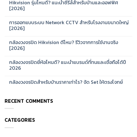
Hikvision รุ่นไหนดี? แนะนำซีรีส์สำหรับบ้านและออฟฟิศ
[2026]
No
Comments
การออกแบบระบบ Network CCTV สำหรับโรงงานขนาดใหญ่
on
Hikvision
[2026]
รุ่น
ไหน
No
ดี?
Comments
กล้องวงจรปิด Hikvision ดีไหม? รีวิวจากการใช้งานจริง
แนะนำ
on
ซี
การ
[2026]
รีส์
ออกแบบ
สำหรับ
ระบบ
No
บ้าน
Network
Comments
กล้องวงจรปิดยี่ห้อไหนดี? แนะนำแบรนด์ที่ทนและเชื่อถือได้ปี
และ
CCTV
on
ออฟฟิศ
สำหรับ
กล้อง
2026
[2026]
โรงงาน
วงจรปิด
ขนาด
Hikvision
No
ใหญ่
ดี
Comments
กล้องวงจรปิดสำหรับบ้านราคาเท่าไร? จัด Set ให้ตรงโจทย์
[2026]
ไหม?
on
รีวิว
กล้อง
No
จาก
วงจรปิด
Comments
การ
ยี่ห้อ
on
ใช้
ไหน
RECENT COMMENTS
กล้อง
งาน
ดี?
วงจรปิด
จริง
แนะนำ
สำหรับ
[2026]
แบรนด์
บ้าน
ที่
ราคา
ทน
CATEGORIES
เท่าไร?
และ
จัด
เชื่อ
Set
ถือ
ให้
ได้
ตรง